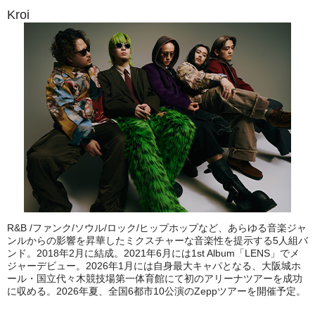
Kroi
R&B /ファンク/ソウル/ロック/ヒップホップなど、あらゆる音楽ジャ
ンルからの影響を昇華したミクスチャーな音楽性を提示する5人組バ
ンド。2018年2月に結成。2021年6月には1st Album「LENS」でメ
ジャーデビュー。2026年1月には自身最大キャパとなる、大阪城ホ
ール・国立代々木競技場第一体育館にて初のアリーナツアーを成功
に収める。2026年夏、全国6都市10公演のZeppツアーを開催予定。