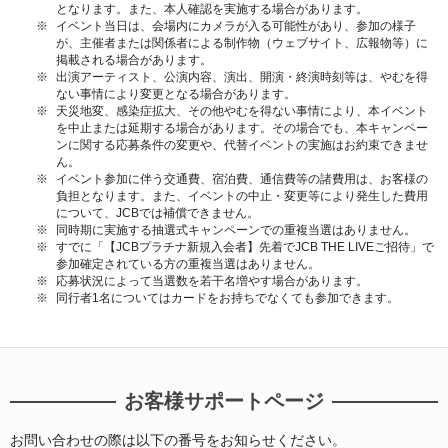
となります。また、本人確認を実施する場合があります。
イベント当日は、会場内にカメラが入る可能性があり、参加の様子
が、主催者または関係者による制作物（ウェブサイト、広報物等）に
掲載される場合があります。
出演アーティスト、公演内容、演出、開演・終演時刻等は、やむを得
ない事情により変更となる場合があります。
天災地変、感染症拡大、その他やむを得ない事情により、本イベント
を中止または延期する場合があります。その場合でも、本キャンペー
ンに関する応募条件の変更や、代替イベントの実施はお約束できませ
ん。
イベント参加に伴う交通費、宿泊費、通信費等の諸費用は、お客様の
負担となります。また、イベントの中止・変更等により発生した費用
について、JCBでは補償できません。
同時期に実施する抽選式キャンペーンでの重複当選はありません。
すでに「【JCBプラチナ新規入会者】先着でJCB THE LIVEご招待」で
参加確定されている方の重複当選はありません。
応募状況によって当選数を若干名増やす場合があります。
同行者1名についてはカードをお持ちでなくても参加できます。
お客様サポートページ
お問い合わせの際は以下の番号をお知らせください。