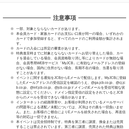
注意事項
一部、対象とならないカードがあります。
本会員カード・家族カードのお支払い口座が同一の場合、いずれかの
カードで参加登録すると、すべてのカードのご利用金額が集計されま
す。
カードの入会には所定の審査があります。
特典進呈時までに対象とならないカードへお切り替えした場合、カー
ドを退会している場合、会員資格取り消し等によりカードが無効な場
合、会員専用WEBサービス「MyJCB」に有効なメールアドレスの登録
がない場合、国内に住所がない場合、長期不在の場合、当選を取り消
すことがあります。
イベントに関する通知をJCBからEメールで配信します。MyJCBに登録
したEメールアドレスの受信設定を確認のうえ、@ga.jcb.co.jp、@cj.jc
b.co.jp、@inf.jcb.co.jp、@jcb.co.jpドメインのEメールを受信可能な状
態に設定してください。ドメイン指定受信の設定をされているとJCB
からのメールを受信できない場合があります。
インターネットの経路障害や、お客様が利用されているメールサーバ
の問題等による遅配／未配については、JCBはその責を一切負いませ
ん。また、お客様のご都合によりEメールを紛失された場合も、再送信
等の対応は一切できません。
本イベントは完全招待制です。特典を第三者に譲渡、換金または売買
することは禁止されています。第三者に譲渡、売買された特典は無効