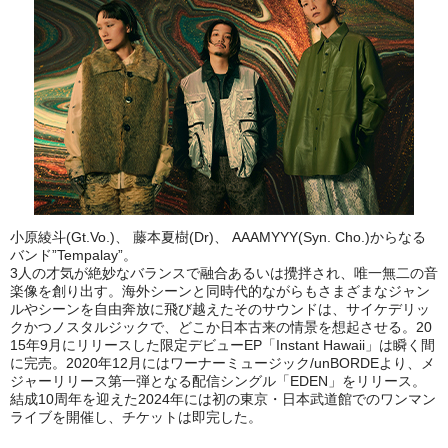
小原綾斗(Gt.Vo.)、 藤本夏樹(Dr)、 AAAMYYY(Syn. Cho.)からなる
バンド”Tempalay”。
3人の才気が絶妙なバランスで融合あるいは攪拌され、唯一無二の音
楽像を創り出す。海外シーンと同時代的ながらもさまざまなジャン
ルやシーンを自由奔放に飛び越えたそのサウンドは、サイケデリッ
クかつノスタルジックで、どこか日本古来の情景を想起させる。20
15年9月にリリースした限定デビューEP「Instant Hawaii」は瞬く間
に完売。2020年12月にはワーナーミュージック/unBORDEより、メ
ジャーリリース第一弾となる配信シングル「EDEN」をリリース。
結成10周年を迎えた2024年には初の東京・日本武道館でのワンマン
ライブを開催し、チケットは即完した。