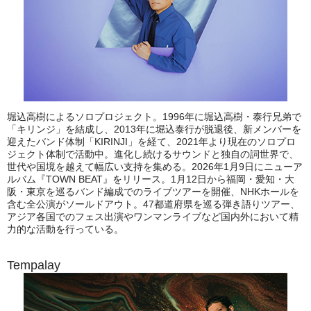
堀込高樹によるソロプロジェクト。1996年に堀込高樹・泰行兄弟で
「キリンジ」を結成し、2013年に堀込泰行が脱退後、新メンバーを
迎えたバンド体制「KIRINJI」を経て、2021年より現在のソロプロ
ジェクト体制で活動中。進化し続けるサウンドと独自の詞世界で、
世代や国境を越えて幅広い支持を集める。2026年1月9日にニューア
ルバム『TOWN BEAT』をリリース。1月12日から福岡・愛知・大
阪・東京を巡るバンド編成でのライブツアーを開催、NHKホールを
含む全公演がソールドアウト。47都道府県を巡る弾き語りツアー、
アジア各国でのフェス出演やワンマンライブなど国内外において精
力的な活動を行っている。
Tempalay