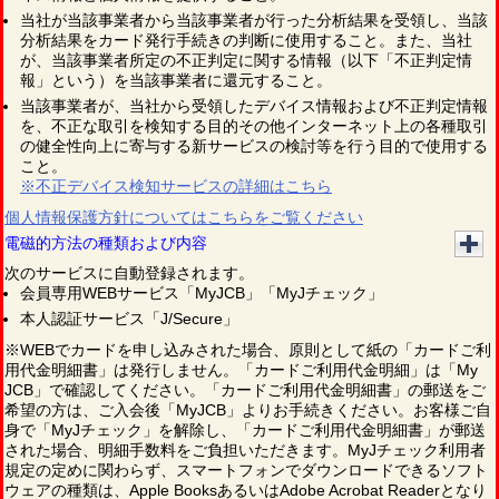
当社が当該事業者から当該事業者が行った分析結果を受領し、当該
分析結果をカード発行手続きの判断に使用すること。また、当社
が、当該事業者所定の不正判定に関する情報（以下「不正判定情
報」という）を当該事業者に還元すること。
当該事業者が、当社から受領したデバイス情報および不正判定情報
を、不正な取引を検知する目的その他インターネット上の各種取引
の健全性向上に寄与する新サービスの検討等を行う目的で使用する
こと。
※不正デバイス検知サービスの詳細はこちら
個人情報保護方針についてはこちらをご覧ください
電磁的方法の種類および内容
次のサービスに自動登録されます。
会員専用WEBサービス「MyJCB」「MyJチェック」
本人認証サービス「J/Secure」
※WEBでカードを申し込みされた場合、原則として紙の「カードご利
用代金明細書」は発行しません。「カードご利用代金明細」は「My
JCB」で確認してください。「カードご利用代金明細書」の郵送をご
希望の方は、ご入会後「MyJCB」よりお手続きください。お客様ご自
身で「MyJチェック」を解除し、「カードご利用代金明細書」が郵送
された場合、明細手数料をご負担いただきます。MyJチェック利用者
規定の定めに関わらず、スマートフォンでダウンロードできるソフト
ウェアの種類は、Apple BooksあるいはAdobe Acrobat Readerとなり