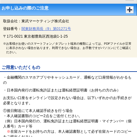
お申し込みの際のご注意
取扱会社：東武マーケティング株式会社
登録番号：
関東財務局長（9）第01271号
〒171-0021 東京都豊島区西池袋1-1-25
※お客様がお使いのスマートフォン／タブレット端末の種類によっては、PDFファイルが正常
に表示されない場合があります。利用できない場合は、お手数ですがパソコンにてご確認く
ださい。
ご用意いただくもの
・金融機関のスマホアプリやキャッシュカード、通帳など口座情報がわかるも
の
・日本国内発行の運転免許証または運転経歴証明書（お持ちの方のみ）
お支払い口座をオンラインで設定されない場合は、以下いずれかのお手続きが
必要となります。
①後日郵送にて本人確認手続きを行う場合
・本人確認書類のコピー2点をご送付ください。
（例）日本国内発行の、運転免許証または運転経歴証明書・マイナンバー（個
人番号）カード等
※
在留カードをお持ちの方は、本人確認書類として必ず在留カードのコピー
をご提出ください。