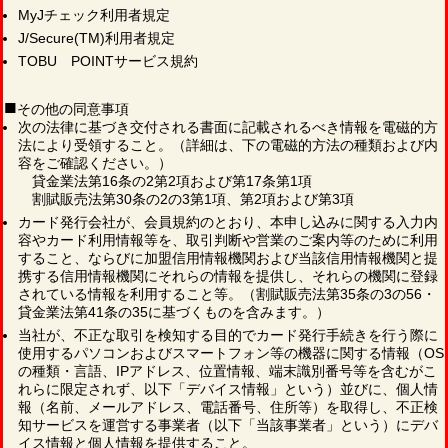
MyJチェック利用者規定
J/Secure(TM)利用者規定
TOBU POINTサービス規約
■
その他の同意事項
次の法律に基づき交付される書面に記載されるべき情報を電磁的方
法により受領すること。（詳細は、下の電磁的方法の種類および内
容をご確認ください。）
貸金業法第16条の2第2項および第17条第1項
割賦販売法第30条の2の3第1項、第2項および第3項
カード発行会社が、会員規約のとおり、本申し込みに関する入力内
容やカード利用情報等を、取引判断や営業のご案内等のために利用
すること、ならびに加盟信用情報機関および当該信用情報機関と提
携する信用情報機関にそれらの情報を提供し、それらの機関に登録
されている情報を利用すること等。（割賦販売法第35条の3の56・
貸金業法第41条の35に基づくものを含みます。）
当社が、不正な取引を検知する目的でカード発行手続きを行う際に
使用するパソコンおよびスマートフォン等の機器に関する情報（OS
の種類・言語、IPアドレス、位置情報、端末識別番号等を含むがこ
れらに限定されず、以下「デバイス情報」という）並びに、個人情
報（名前、メールアドレス、電話番号、住所等）を取得し、不正検
知サービスを運営する事業者（以下「当該事業者」という）にデバ
イス情報と個人情報を提供すること。