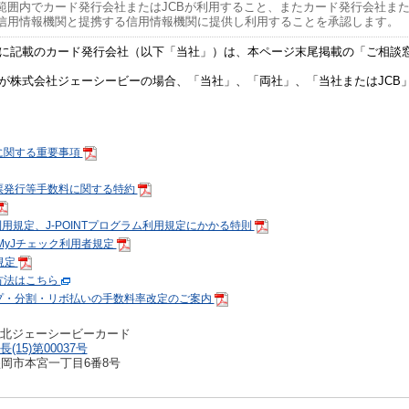
範囲内でカード発行会社またはJCBが利用すること、またカード発行会社また
信用情報機関と提携する信用情報機関に提供し利用することを承認します。
に記載のカード発行会社（以下「当社」）は、本ページ末尾掲載の「ご相談
が株式会社ジェーシービーの場合、「当社」、「両社」、「当社またはJCB」
に関する重要事項
票発行等手数料に関する特約
ム利用規定、J-POINTプログラム利用規定にかかる特則
、MyJチェック利用者規定
者規定
方法はこちら
プ・分割・リボ払いの手数料率改定のご案内
北ジェーシービーカード
(15)第00037号
県盛岡市本宮一丁目6番8号