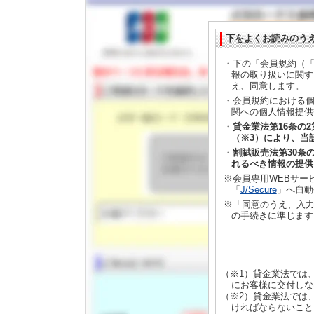
下をよくお読みのう
・下の「会員規約（「
報の取り扱いに関す
え、同意します。
・会員規約における個
関への個人情報提供
・
貸金業法第16条の
（※3）により、当
・
割賦販売法第30条
れるべき情報の提供
※会員専用WEBサー
「
J/Secure
」へ自動
※「同意のうえ、入力
の手続きに準じます
（※1）貸金業法では
にお客様に交付しな
（※2）貸金業法では
ければならないこと