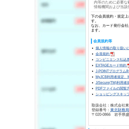
内等のために必要な
情報機関および当該
下の会員規約・規定上
す。
なお、カード発行会社
ます。
会員規約等
個人情報の取り扱い
会員規約
コンビニエンス払込
EXTAGEカード特約
J-POINTプログラ
MyJCB利用者規定
J/Secure(TM)利用
PDFファイルの閲覧
ショッピングスキッ
取扱会社：株式会社東
登録番号：
東北財務局長
〒020-0866 岩手