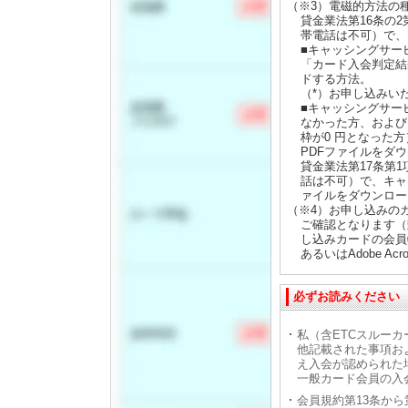
（※3）電磁的方法の
貸金業法第16条の
帯電話は不可）で、
■キャッシングサー
「カード入会判定結
ドする方法。
（*）お申し込みい
■キャッシングサー
なかった方、および
枠が0 円となった
PDFファイルをダ
貸金業法第17条第
話は不可）で、キャ
ァイルをダウンロー
（※4）お申し込みの
ご確認となります（
し込みカードの会員特
あるいはAdobe Acr
必ずお読みください
私（含ETCスルーカ
他記載された事項お
え入会が認められた
一般カード会員の入
会員規約第13条か