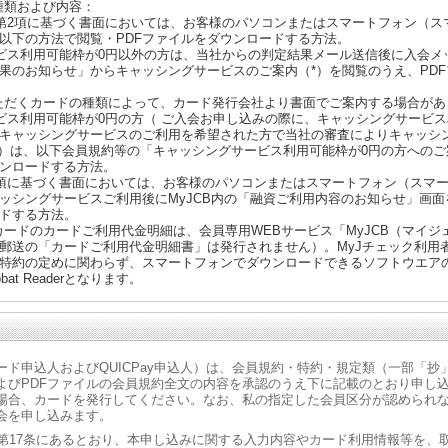
種類および内容：
2第2項に基づく書面においては、お客様のパソコンまたはスマートフォン（ス
以下の方法で閲覧・PDFファイルをダウンロードする方法。
ビス利用可能枠が0円以外の方は、当社からの判定結果メール送信後に入会メ
果のお知らせ」からキャッシングサービスのご案内（*）を閲覧のうえ、PD
ただくカードの種類によって、カード発行会社より書面でご案内する場合があ
ビス利用可能枠が0円の方（ ご入会お申し込みの際に、キャッシングサービ
キャッシングサービスのご利用を希望された方で当社の審査によりキャッシ
方）は、以下会員規約等の「キャッシングサービス利用可能枠が0円の方への
ウンロードする方法。
1項に基づく書面においては、お客様のパソコンまたはスマートフォン（スマ
ッシングサービスご利用後にMyJCB内の「融資ご利用内容のお知らせ」画面
ドする方法。
カードのカードご利用代金明細は、会員専用WEBサービス「MyJCB（マイジ
郵送の「カードご利用代金明細書」は発行されません）。MyJチェック利用
約の定めに関わらず、スマートフォンでダウンロードできるソフトウエアの種類は
obat Readerとなります。
ード申込人およびQUICPay申込人）は、会員規約・特約・規定類（一部「
よびPDFファイルの会員規約全文の内容を承認のうえ下に記載のとおり申し
場合、カードを発行してください。なお、私の指定した会員区分が認められ
会を申し込みます。
ら第17条にあるとおり、本申し込みに関する入力内容やカード利用情報等を、