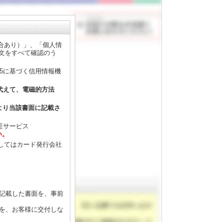
合あり）」、「個人情
全文をすべて確認のう
35に基づく信用情報機
に代えて、電磁的方法
より当該書面に記載さ
証サービス
い。
してはカード発行会社
記載した書面を、事前
を、お客様に交付しな