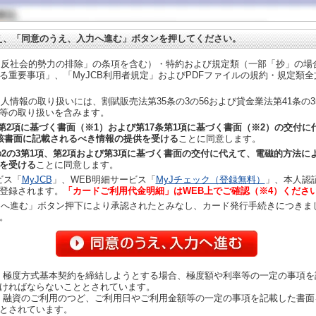
え、「同意のうえ、入力へ進む」ボタンを押してください。
反社会的勢力の排除」の条項を含む）・特約および規定類（一部「抄」の場
る重要事項」、「MyJCB利用者規定」およびPDFファイルの規約・規定類
人情報の取り扱いには、割賦販売法第35条の3の56および貸金業法第41条の
等の取り扱いを含みます。
2第2項に基づく書面（※1）および第17条第1項に基づく書面（※2）の交付
該書面に記載されるべき情報の提供を受ける
ことに同意します。
の2の3第1項、第2項および第3項に基づく書面の交付に代えて、電磁的方法に
を受ける
ことに同意します。
ビス「
MyJCB
」、WEB明細サービス「
MyJチェック（登録無料）
」、本人認
登録されます。
「カードご利用代金明細」はWEB上でご確認（※4）くださ
へ進む」ボタン押下により承認されたとみなし、カード発行手続きにつきま
。
、極度方式基本契約を締結しようとする場合、極度額や利率等の一定の事項を
ければならないこととされています。
、融資のご利用のつど、ご利用日やご利用金額等の一定の事項を記載した書面
とされています。