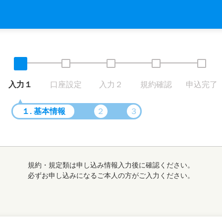
入力１
口座設定
入力２
規約確認
申込完了
１
. 基本情報
２
３
規約・規定類は申し込み情報入力後に確認ください。
必ずお申し込みになるご本人の方がご入力ください。