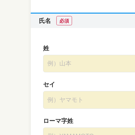
氏名
必須
姓
セイ
ローマ字姓