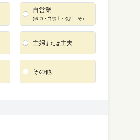
自営業
(医師・弁護士・
会計士等)
主婦
主夫
または
その他