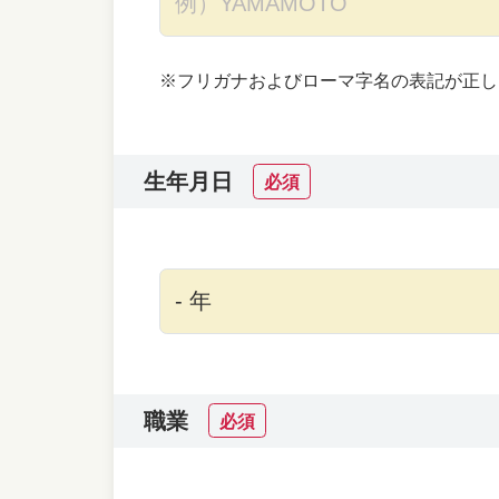
※フリガナおよびローマ字名の表記が正し
生年月日
必須
職業
必須