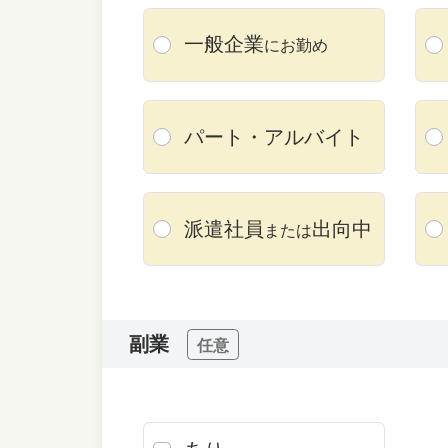
一般企業
にお勤め
パート・
アルバイト
派遣社員
出向中
または
副業
任意