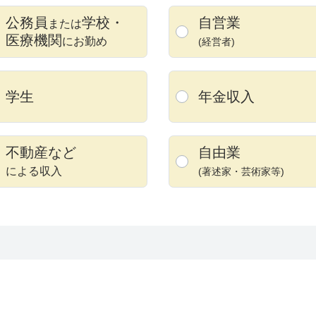
公務員
学校
・
自営業
または
医療機関
にお勤め
(経営者)
学生
年金収入
不動産など
自由業
による収入
(著述家・
芸術家等)