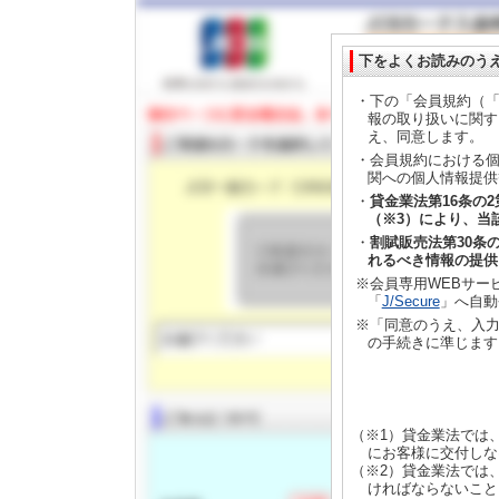
下をよくお読みのう
・下の「会員規約（「
報の取り扱いに関す
え、同意します。
・会員規約における個
関への個人情報提供
・
貸金業法第16条の
（※3）により、当
・
割賦販売法第30条
れるべき情報の提供
※会員専用WEBサー
「
J/Secure
」へ自動
※「同意のうえ、入力
の手続きに準じます
（※1）貸金業法では
にお客様に交付しな
（※2）貸金業法では
ければならないこと