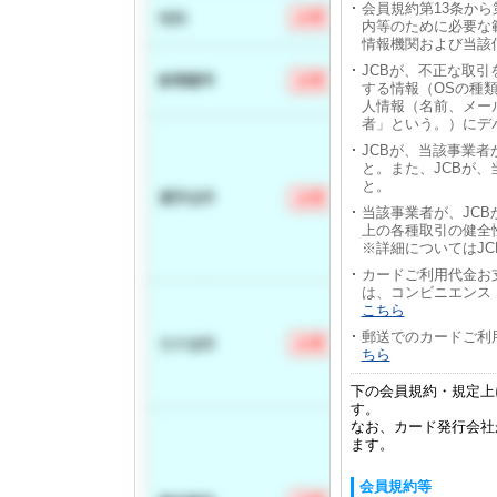
会員規約第13条か
内等のために必要な
情報機関および当該
JCBが、不正な取
する情報（OSの種
人情報（名前、メー
者」という。）にデ
JCBが、当該事業
と。また、JCBが
と。
当該事業者が、JC
上の各種取引の健全
※詳細についてはJ
カードご利用代金お
は、コンビニエンス
こちら
郵送でのカードご利
ちら
下の会員規約・規定上
す。
なお、カード発行会社
ます。
会員規約等