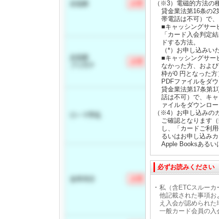
（※3）電磁的方法の
貸金業法第16条の
帯電話は不可）で、
■キャッシングサー
「カード入会判定結
ドする方法。
（*）お申し込みい
■キャッシングサー
なかった方、および
枠が0 円となった
PDFファイルをダ
貸金業法第17条第
話は不可）で、キャ
ァイルをダウンロー
（※4）お申し込みの
ご確認となります（
し、「カードご利用
るいはお申し込みカ
Apple Booksあるい
必ずお読みください
私（含ETCスルーカ
他記載された事項お
え入会が認められた
一般カード会員の入