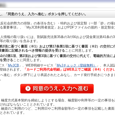
え、「同意のうえ、入力へ進む」ボタンを押してください。
反社会的勢力の排除」の条項を含む）・特約および規定類（一部「抄」の場
る重要事項」、「MyJCB利用者規定」およびPDFファイルの規約・規定類
人情報の取り扱いには、割賦販売法第35条の3の56および貸金業法第41条の
等の取り扱いを含みます。
2第2項に基づく書面（※1）および第17条第1項に基づく書面（※2）の交付
該書面に記載されるべき情報の提供を受ける
ことに同意します。
の2の3第1項、第2項および第3項に基づく書面の交付に代えて、電磁的方法に
を受ける
ことに同意します。
ビス「
MyJCB
」、WEB明細サービス「
MyJチェック（登録無料）
」、本人認
登録されます。
「カードご利用代金明細」はWEB上でご確認（※4）くださ
へ進む」ボタン押下により承認されたとみなし、カード発行手続きにつきま
。
、極度方式基本契約を締結しようとする場合、極度額や利率等の一定の事項を
ければならないこととされています。
、融資のご利用のつど、ご利用日やご利用金額等の一定の事項を記載した書面
とされています。