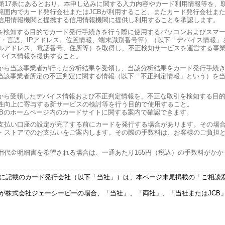
ら第17条にあるとおり、本申し込みに関する入力内容やカード利用情報等を、
範囲内でカード発行会社またはJCBが利用すること、またカード発行会社また
信用情報機関と提携する信用情報機関に提供し利用することを承認します。
引を検知する目的でカード発行手続きを行う際に使用するパソコンおよびスマ
類・言語、IPアドレス、位置情報、端末識別番号等）（以下「デバイス情報」
ルアドレス、電話番号、住所等）を取得し、不正検知サービスを運営する事
バイス情報を提供すること。
者から当該事業者が行った分析結果を受領し、当該分析結果をカード発行手続
、当該事業者所定の不正判定に関する情報（以下「不正判定情報」という）を
Bから受領したデバイス情報および不正判定情報を、不正な取引を検知する目
性向上に寄与する新サービスの検討等を行う目的で使用すること。
CBのホームページ内のカードサイトに関する案内で確認できます。
支払い口座の設定が完了する前にカードを発行する場合があります。その場
・ストアでのお支払いをご案内します。その際の手数料は、お客様のご負担
用代金明細書を希望される場合は、一通あたり165円（税込）の手数料がか
に記載のカード発行会社（以下「当社」）は、本ページ末尾掲載の「ご相談
が株式会社ジェーシービーの場合、「当社」、「両社」、「当社またはJCB」