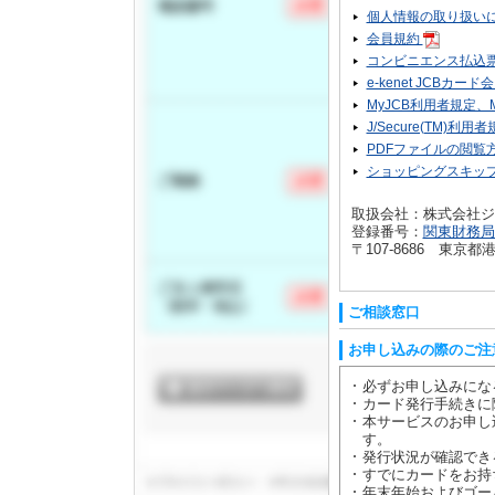
個人情報の取り扱い
会員規約
コンビニエンス払込
e-kenet JC
MyJCB利用者規定
J/Secure(TM)利用
PDFファイルの閲覧
ショッピングスキッ
取扱会社：株式会社ジ
登録番号：
関東財務局長
〒107-8686 東
ご相談窓口
お申し込みの際のご注
必ずお申し込みにな
カード発行手続きに
本サービスのお申し
す。
発行状況が確認でき
すでにカードをお持
年末年始およびゴー