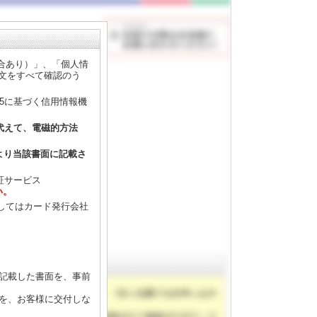
合あり）」、「個人情
全文をすべて確認のう
35に基づく信用情報機
に代えて、電磁的方法
より当該書面に記載さ
証サービス
い。
してはカード発行会社
記載した書面を、事前
を、お客様に交付しな