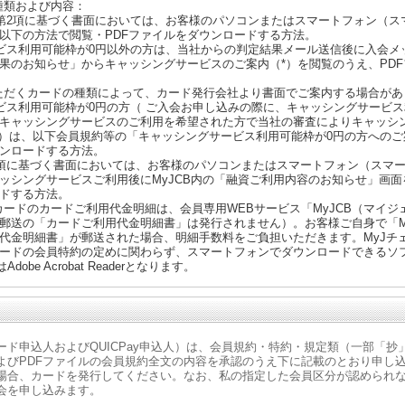
種類および内容：
2第2項に基づく書面においては、お客様のパソコンまたはスマートフォン（ス
以下の方法で閲覧・PDFファイルをダウンロードする方法。
ビス利用可能枠が0円以外の方は、当社からの判定結果メール送信後に入会メ
果のお知らせ」からキャッシングサービスのご案内（*）を閲覧のうえ、PD
ただくカードの種類によって、カード発行会社より書面でご案内する場合があ
ビス利用可能枠が0円の方（ ご入会お申し込みの際に、キャッシングサービ
キャッシングサービスのご利用を希望された方で当社の審査によりキャッシ
方）は、以下会員規約等の「キャッシングサービス利用可能枠が0円の方への
ウンロードする方法。
1項に基づく書面においては、お客様のパソコンまたはスマートフォン（スマ
ッシングサービスご利用後にMyJCB内の「融資ご利用内容のお知らせ」画面
ドする方法。
カードのカードご利用代金明細は、会員専用WEBサービス「MyJCB（マイジ
郵送の「カードご利用代金明細書」は発行されません）。お客様ご自身で「M
代金明細書」が郵送された場合、明細手数料をご負担いただきます。MyJチ
ードの会員特約の定めに関わらず、スマートフォンでダウンロードできるソ
はAdobe Acrobat Readerとなります。
ード申込人およびQUICPay申込人）は、会員規約・特約・規定類（一部「
よびPDFファイルの会員規約全文の内容を承認のうえ下に記載のとおり申し
場合、カードを発行してください。なお、私の指定した会員区分が認められ
会を申し込みます。