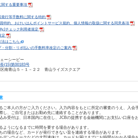
に関する重要事項
票発行等手数料に関する特約
Bカード会員特約、おけいはんポイントサービス規約、個人情報の取扱に関する同意条項
、MyJチェック利用者規定
者規定
方法はこちら
プ・分割・リボ払いの手数料率改定のご案内
ェーシービー
(15)第00183号
京都港区南青山５－１－２２ 青山ライズスクエア
意
るご本人の方がご入力ください。入力内容をもとに所定の審査のうえ、入会
際し、ご自宅またはお勤め先に連絡することがあります。
込み受付は、日本国内に在住し、JCBの提携する金融機関にお支払い口座を
るようになるまでに時間を要する場合があります。
ちの場合など、カードが発行できない旨を連絡する場合があります。
ルデンウイークなどの大型連休は、カードお届けまでにお時間がかかる場合