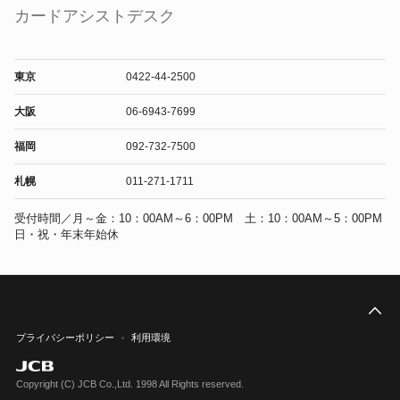
カードアシストデスク
東京
0422-44-2500
大阪
06-6943-7699
福岡
092-732-7500
札幌
011-271-1711
受付時間／月～金：10：00AM～6：00PM 土：10：00AM～5：00PM
日・祝・年末年始休
こ
プライバシーポリシー
利用環境
Copyright (C) JCB Co.,Ltd. 1998 All Rights reserved.