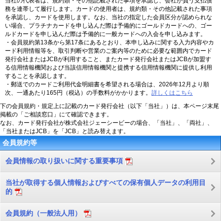
当社の代表者は、規約類・その他記載された事項を承認し、会社が負う支払債
務を連帯して履行します。カードの使用者は、規約類・その他記載された事項
を承認し、カードを使用します。なお、当社の指定した会員区分が認められな
い場合、プラチナカードを申し込んだ際は予備的にゴールドカードへの、ゴー
ルドカードを申し込んだ際は予備的に一般カードへの入会を申し込みます。
会員規約第13条から第17条にあるとおり、本申し込みに関する入力内容やカ
ード利用情報等を、取引判断や営業のご案内等のために必要な範囲内でカード
発行会社またはJCBが利用すること、またカード発行会社またはJCBが加盟す
る信用情報機関および当該信用情報機関と提携する信用情報機関に提供し利用
することを承認します。
郵送でのカードご利用代金明細書を希望される場合は、2026年12月より順
次、一通あたり165円（税込）の手数料がかかります。
詳しくはこちら
下の会員規約・規定上に記載のカード発行会社（以下「当社」）は、本ページ末尾
掲載の「ご相談窓口」にて確認できます。
なお、カード発行会社が株式会社ジェーシービーの場合、「当社」、「両社」、
「当社またはJCB」を「JCB」と読み替えます。
会員規約等
会員情報の取り扱いに関する重要事項
当社が取得する個人情報およびすべての保有個人データの利用目
的
会員規約（一般法人用）