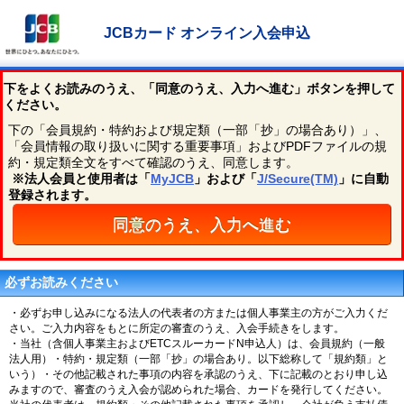
JCBカード オンライン入会申込
下をよくお読みのうえ、「同意のうえ、入力へ進む」ボタンを押して
ください。
下の「会員規約・特約および規定類（一部「抄」の場合あり）」、
「会員情報の取り扱いに関する重要事項」およびPDFファイルの規
約・規定類全文をすべて確認のうえ、同意します。
※法人会員と使用者は「
MyJCB
」および「
J/Secure(TM)
」に自動
登録されます。
同意のうえ、入力へ進む
必ずお読みください
必ずお申し込みになる法人の代表者の方または個人事業主の方がご入力くだ
さい。ご入力内容をもとに所定の審査のうえ、入会手続きをします。
当社（含個人事業主およびETCスルーカードN申込人）は、会員規約（一般
法人用）・特約・規定類（一部「抄」の場合あり。以下総称して「規約類」と
いう）・その他記載された事項の内容を承認のうえ、下に記載のとおり申し込
みますので、審査のうえ入会が認められた場合、カードを発行してください。