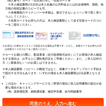
（個人番号）カード・住民票の写し・在留カード等
※本人確認書類の2点目は本人名義の公共料金または社会保険料、国税、地
方税の領収証書のコピーでも可。
※各種書類のマイナンバーや本籍は、復元できないようペン等で黒く塗り
つぶしてください。
※在留カードをお持ちの方は、本人確認書類として必ず在留カードのコピ
ーをご提出ください。
※お支払い口座をオンラインで設定される場合は不要です。ただし、在留カードをお持ちの方
は在留カードのコピーをご提出ください。
※カードお届けの際に、配送業者（佐川急便株式会社）にてお客様の本人確認
をする場合は、お手もとに運転免許証をご準備ください。また、ご本人以外の
方（ご家族含む）へのお渡しはできません。
※本人確認書類（コピー）の郵送ではなく、画像データをアップロード手続き
で提出する方法もあります。いずれの場合も本人確認書類は2点必要となりま
す。
このほか、キャッシングサービスをご希望の場合に収入証明書類の提出が必
要な場合があります。
（例）源泉徴収票、納税通知書、確定申告書、給与明細書等
同意のうえ、入力へ進む