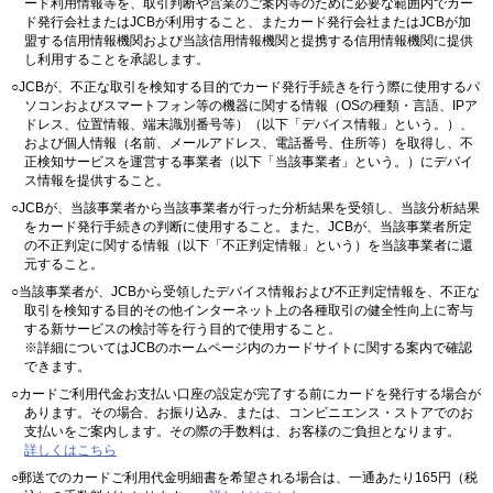
ード利用情報等を、取引判断や営業のご案内等のために必要な範囲内でカー
ド発行会社またはJCBが利用すること、またカード発行会社またはJCBが加
盟する信用情報機関および当該信用情報機関と提携する信用情報機関に提供
し利用することを承認します。
○JCBが、不正な取引を検知する目的でカード発行手続きを行う際に使用するパ
ソコンおよびスマートフォン等の機器に関する情報（OSの種類・言語、IPア
ドレス、位置情報、端末識別番号等）（以下「デバイス情報」という。）、
および個人情報（名前、メールアドレス、電話番号、住所等）を取得し、不
正検知サービスを運営する事業者（以下「当該事業者」という。）にデバイ
ス情報を提供すること。
○JCBが、当該事業者から当該事業者が行った分析結果を受領し、当該分析結果
をカード発行手続きの判断に使用すること。また、JCBが、当該事業者所定
の不正判定に関する情報（以下「不正判定情報」という）を当該事業者に還
元すること。
○当該事業者が、JCBから受領したデバイス情報および不正判定情報を、不正な
取引を検知する目的その他インターネット上の各種取引の健全性向上に寄与
する新サービスの検討等を行う目的で使用すること。
※詳細についてはJCBのホームページ内のカードサイトに関する案内で確認
できます。
○カードご利用代金お支払い口座の設定が完了する前にカードを発行する場合が
あります。その場合、お振り込み、または、コンビニエンス・ストアでのお
支払いをご案内します。その際の手数料は、お客様のご負担となります。
詳しくはこちら
○郵送でのカードご利用代金明細書を希望される場合は、一通あたり165円（税