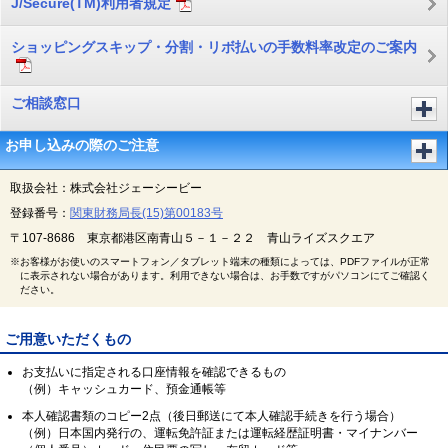
J/Secure(TM)利用者規定
ショッピングスキップ・分割・リボ払いの手数料率改定のご案内
ご相談窓口
お申し込みの際のご注意
取扱会社：株式会社ジェーシービー
登録番号：
関東財務局長(15)第00183号
〒107-8686 東京都港区南青山５－１－２２ 青山ライズスクエア
※お客様がお使いのスマートフォン／タブレット端末の種類によっては、PDFファイルが正常
に表示されない場合があります。利用できない場合は、お手数ですがパソコンにてご確認く
ださい。
ご用意いただくもの
お支払いに指定される口座情報を確認できるもの
（例）キャッシュカード、預金通帳等
本人確認書類のコピー2点（後日郵送にて本人確認手続きを行う場合）
（例）日本国内発行の、運転免許証または運転経歴証明書・マイナンバー