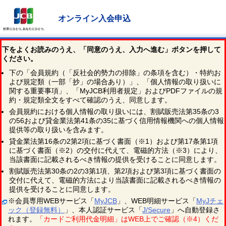
オンライン入会申込
下をよくお読みのうえ、「同意のうえ、入力へ進む」ボタンを押して
ください。
下の「会員規約（「反社会的勢力の排除」の条項を含む）・特約お
よび規定類（一部「抄」の場合あり）」、「個人情報の取り扱いに
関する重要事項」、「MyJCB利用者規定」およびPDFファイルの規
約・規定類全文をすべて確認のうえ、同意します。
会員規約における個人情報の取り扱いには、割賦販売法第35条の3
の56および貸金業法第41条の35に基づく信用情報機関への個人情報
提供等の取り扱いを含みます。
貸金業法第16条の2第2項に基づく書面（※1）および第17条第1項
に基づく書面（※2）の交付に代えて、電磁的方法（※3）により、
当該書面に記載されるべき情報の提供を受けることに同意します。
割賦販売法第30条の2の3第1項、第2項および第3項に基づく書面の
交付に代えて、電磁的方法により当該書面に記載されるべき情報の
提供を受けることに同意します。
※会員専用WEBサービス「
MyJCB
」、WEB明細サービス「
MyJチェ
ック（登録無料）
」、本人認証サービス「
J/Secure
」へ自動登録さ
れます。
「カードご利用代金明細」はWEB上でご確認（※4）くだ