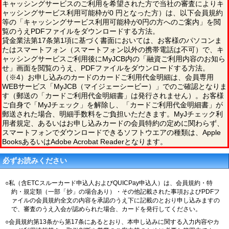
キャッシングサービスのご利用を希望された方で当社の審査によりキ
ャッシングサービス利用可能枠が0 円となった方）は、以下会員規約
等の「キャッシングサービス利用可能枠が0円の方へのご案内」を閲
覧のうえPDFファイルをダウンロードする方法。
貸金業法第17条第1項に基づく書面においては、お客様のパソコンま
たはスマートフォン（スマートフォン以外の携帯電話は不可）で、キ
ャッシングサービスご利用後にMyJCB内の「融資ご利用内容のお知ら
せ」画面を閲覧のうえ、PDFファイルをダウンロードする方法。
（※4）お申し込みのカードのカードご利用代金明細は、会員専用
WEBサービス「MyJCB（マイジェーシービー）」でのご確認となりま
す（郵送の「カードご利用代金明細書」は発行されません）。お客様
ご自身で「MyJチェック」を解除し、「カードご利用代金明細書」が
郵送された場合、明細手数料をご負担いただきます。MyJチェック利
用者規定、あるいはお申し込みカードの会員特約の定めに関わらず、
スマートフォンでダウンロードできるソフトウエアの種類は、Apple
BooksあるいはAdobe Acrobat Readerとなります。
必ずお読みください
○私（含ETCスルーカード申込人およびQUICPay申込人）は、会員規約・特
約・規定類（一部「抄」の場合あり）・その他記載された事項およびPDFフ
ァイルの会員規約全文の内容を承認のうえ下に記載のとおり申し込みますの
で、審査のうえ入会が認められた場合、カードを発行してください。
○会員規約第13条から第17条にあるとおり、本申し込みに関する入力内容やカ