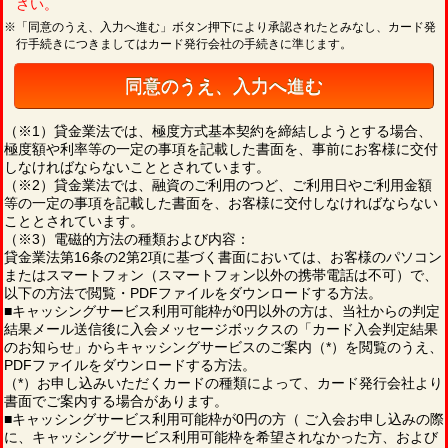
さい。
※「同意のうえ、入力へ進む」ボタン押下により承認されたとみなし、カード発
行手続きにつきましてはカード発行会社の手続きに準じます。
同意のうえ、入力へ進む
（※1）貸金業法では、極度方式基本契約を締結しようとする場合、
極度額や利率等の一定の事項を記載した書面を、事前にお客様に交付
しなければならないこととされています。
（※2）貸金業法では、融資のご利用のつど、ご利用日やご利用金額
等の一定の事項を記載した書面を、お客様に交付しなければならない
こととされています。
（※3）電磁的方法の種類および内容：
貸金業法第16条の2第2項に基づく書面においては、お客様のパソコン
またはスマートフォン（スマートフォン以外の携帯電話は不可）で、
以下の方法で閲覧・PDFファイルをダウンロードする方法。
■キャッシングサービス利用可能枠が0円以外の方は、当社からの判定
結果メール送信後に入会メッセージボックスの「カード入会判定結果
のお知らせ」からキャッシングサービスのご案内（*）を閲覧のうえ、
PDFファイルをダウンロードする方法。
（*）お申し込みいただくカードの種類によって、カード発行会社より
書面でご案内する場合があります。
■キャッシングサービス利用可能枠が0円の方（ ご入会お申し込みの際
に、キャッシングサービス利用可能枠を希望されなかった方、および