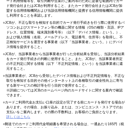
ード利用情報等を、取引判断や営業のご案内等のために必要な範囲内でカー
ド発行会社またはJCBが利用すること、またカード発行会社またはJCBが加
盟する信用情報機関および当該信用情報機関と提携する信用情報機関に提供
し利用することを承認します。
○JCBが、不正な取引を検知する目的でカード発行手続きを行う際に使用するパ
ソコンおよびスマートフォン等の機器に関する情報（OSの種類・言語、IPア
ドレス、位置情報、端末識別番号等）（以下「デバイス情報」という。）、
および個人情報（名前、メールアドレス、電話番号、住所等）を取得し、不
正検知サービスを運営する事業者（以下「当該事業者」という。）にデバイ
ス情報を提供すること。
○JCBが、当該事業者から当該事業者が行った分析結果を受領し、当該分析結果
をカード発行手続きの判断に使用すること。また、JCBが、当該事業者所定
の不正判定に関する情報（以下「不正判定情報」という）を当該事業者に還
元すること。
○当該事業者が、JCBから受領したデバイス情報および不正判定情報を、不正な
取引を検知する目的その他インターネット上の各種取引の健全性向上に寄与
する新サービスの検討等を行う目的で使用すること。
※詳細についてはJCBのホームページ内のカードサイトに関する案内で確認
できます。
○カードご利用代金お支払い口座の設定が完了する前にカードを発行する場合が
あります。その場合、お振り込み、または、コンビニエンス・ストアでのお
支払いをご案内します。その際の手数料は、お客様のご負担となります。
詳しくはこちら
○郵送でのカードご利用代金明細書を希望される場合は、一通あたり165円（税