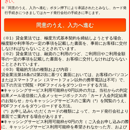
さい。
※「同意のうえ、入力へ進む」ボタン押下により承認されたとみなし、カード発
行手続きにつきましてはカード発行会社の手続きに準じます。
同意のうえ、入力へ進む
（※1）貸金業法では、極度方式基本契約を締結しようとする場合、
極度額や利率等の一定の事項を記載した書面を、事前にお客様に交付
しなければならないこととされています。
（※2）貸金業法では、融資のご利用のつど、ご利用日やご利用金額
等の一定の事項を記載した書面を、お客様に交付しなければならない
こととされています。
（※3）電磁的方法の種類および内容：
貸金業法第16条の2第2項に基づく書面においては、お客様のパソコン
またはスマートフォン（スマートフォン以外の携帯電話は不可）で、
以下の方法で閲覧・PDFファイルをダウンロードする方法。
■キャッシングサービス利用可能枠が0円以外の方は、当社からの判定
結果メール送信後に入会メッセージボックスの「カード入会判定結果
のお知らせ」からキャッシングサービスのご案内（*）を閲覧のうえ、
PDFファイルをダウンロードする方法。
（*）お申し込みいただくカードの種類によって、カード発行会社より
書面でご案内する場合があります。
■キャッシングサービス利用可能枠が0円の方（ ご入会お申し込みの際
に、キャッシングサービス利用可能枠を希望されなかった方、および