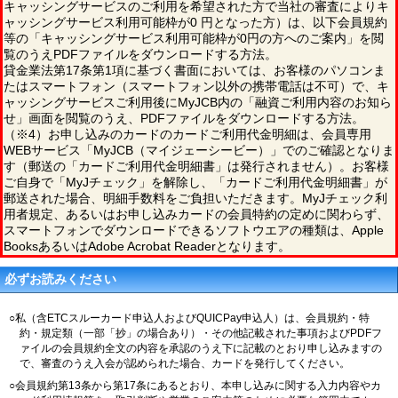
キャッシングサービスのご利用を希望された方で当社の審査によりキ
ャッシングサービス利用可能枠が0 円となった方）は、以下会員規約
等の「キャッシングサービス利用可能枠が0円の方へのご案内」を閲
覧のうえPDFファイルをダウンロードする方法。
貸金業法第17条第1項に基づく書面においては、お客様のパソコンま
たはスマートフォン（スマートフォン以外の携帯電話は不可）で、キ
ャッシングサービスご利用後にMyJCB内の「融資ご利用内容のお知ら
せ」画面を閲覧のうえ、PDFファイルをダウンロードする方法。
（※4）お申し込みのカードのカードご利用代金明細は、会員専用
WEBサービス「MyJCB（マイジェーシービー）」でのご確認となりま
す（郵送の「カードご利用代金明細書」は発行されません）。お客様
ご自身で「MyJチェック」を解除し、「カードご利用代金明細書」が
郵送された場合、明細手数料をご負担いただきます。MyJチェック利
用者規定、あるいはお申し込みカードの会員特約の定めに関わらず、
スマートフォンでダウンロードできるソフトウエアの種類は、Apple
BooksあるいはAdobe Acrobat Readerとなります。
必ずお読みください
○私（含ETCスルーカード申込人およびQUICPay申込人）は、会員規約・特
約・規定類（一部「抄」の場合あり）・その他記載された事項およびPDFフ
ァイルの会員規約全文の内容を承認のうえ下に記載のとおり申し込みますの
で、審査のうえ入会が認められた場合、カードを発行してください。
○会員規約第13条から第17条にあるとおり、本申し込みに関する入力内容やカ