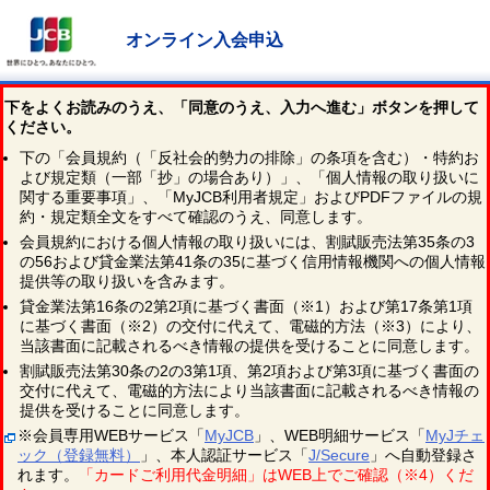
オンライン入会申込
下をよくお読みのうえ、「同意のうえ、入力へ進む」ボタンを押して
ください。
下の「会員規約（「反社会的勢力の排除」の条項を含む）・特約お
よび規定類（一部「抄」の場合あり）」、「個人情報の取り扱いに
関する重要事項」、「MyJCB利用者規定」およびPDFファイルの規
約・規定類全文をすべて確認のうえ、同意します。
会員規約における個人情報の取り扱いには、割賦販売法第35条の3
の56および貸金業法第41条の35に基づく信用情報機関への個人情報
提供等の取り扱いを含みます。
貸金業法第16条の2第2項に基づく書面（※1）および第17条第1項
に基づく書面（※2）の交付に代えて、電磁的方法（※3）により、
当該書面に記載されるべき情報の提供を受けることに同意します。
割賦販売法第30条の2の3第1項、第2項および第3項に基づく書面の
交付に代えて、電磁的方法により当該書面に記載されるべき情報の
提供を受けることに同意します。
※会員専用WEBサービス「
MyJCB
」、WEB明細サービス「
MyJチェ
ック（登録無料）
」、本人認証サービス「
J/Secure
」へ自動登録さ
れます。
「カードご利用代金明細」はWEB上でご確認（※4）くだ