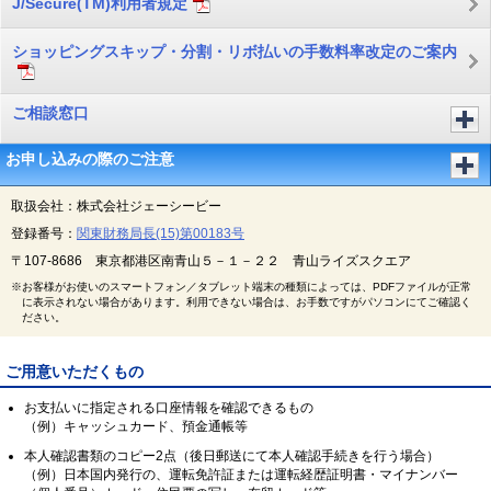
J/Secure(TM)利用者規定
ショッピングスキップ・分割・リボ払いの手数料率改定のご案内
ご相談窓口
お申し込みの際のご注意
取扱会社：株式会社ジェーシービー
登録番号：
関東財務局長(15)第00183号
〒107-8686 東京都港区南青山５－１－２２ 青山ライズスクエア
※お客様がお使いのスマートフォン／タブレット端末の種類によっては、PDFファイルが正常
に表示されない場合があります。利用できない場合は、お手数ですがパソコンにてご確認く
ださい。
ご用意いただくもの
お支払いに指定される口座情報を確認できるもの
（例）キャッシュカード、預金通帳等
本人確認書類のコピー2点（後日郵送にて本人確認手続きを行う場合）
（例）日本国内発行の、運転免許証または運転経歴証明書・マイナンバー