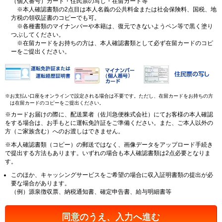
（個人番号）カード・住民票の写し・在留カード等
※本人確認書類の2点目は本人名義の公共料金または社会保険料、国税、地
方税の領収証書のコピーでも可。
※各種書類のマイナンバーや本籍は、復元できないようペン等で黒く塗り
つぶしてください。
※在留カードをお持ちの方は、本人確認書類として必ず在留カードのコピ
ーをご提出ください。
※お支払い口座をオンラインで設定される場合は不要です。ただし、在留カードをお持ちの方
は在留カードのコピーをご提出ください。
※カードお届けの際に、配送業者（佐川急便株式会社）にてお客様の本人確認
をする場合は、お手もとに運転免許証をご準備ください。また、ご本人以外の
方（ご家族含む）へのお渡しはできません。
※本人確認書類（コピー）の郵送ではなく、画像データをアップロード手続き
で提出する方法もあります。いずれの場合も本人確認書類は2点必要となりま
す。
このほか、キャッシングサービスをご希望の場合に収入証明書類の提出が必
要な場合があります。
（例）源泉徴収票、納税通知書、確定申告書、給与明細書等
同意のうえ、入力へ進む