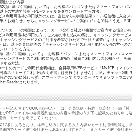
種類および内容：
2第2項に基づく書面においては、お客様のパソコンまたはスマートフォン（ス
以下の方法で閲覧・PDFファイルをダウンロードする方法。
ビス利用可能枠が0円以外の方は、当社からの判定結果メール送信後に入会メ
果のお知らせ」からキャッシングサービスのご案内（*）を閲覧のうえ、PD
ただくカードの種類によって、カード発行会社より書面でご案内する場合があ
ビス利用可能枠が0円の方（ ご入会お申し込みの際に、キャッシングサービ
キャッシングサービスのご利用を希望された方で当社の審査によりキャッシ
方）は、以下会員規約等の「キャッシングサービス利用可能枠が0円の方への
ウンロードする方法。
1項に基づく書面においては、お客様のパソコンまたはスマートフォン（スマ
ッシングサービスご利用後にMyJCB内の「融資ご利用内容のお知らせ」画面
ドする方法。
カードのカードご利用代金明細は、会員専用WEBサービス「MyJCB（マイジ
郵送の「カードご利用代金明細書」は発行されません）。MyJチェック利用
約の定めに関わらず、スマートフォンでダウンロードできるソフトウエアの種類は
obat Readerとなります。
ード申込人およびQUICPay申込人）は、会員規約・特約・規定類（一部「
よびPDFファイルの会員規約全文の内容を承認のうえ下に記載のとおり申し
場合、カードを発行してください。
ら第17条にあるとおり、本申し込みに関する入力内容やカード利用情報等を、
範囲内でカード発行会社またはJCBが利用すること、またカード発行会社また