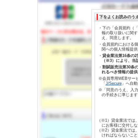
下をよくお読みのう
・下の「会員規約（「
報の取り扱いに関す
え、同意します。
・会員規約における個
関への個人情報提供
・
貸金業法第16条の
（※3）により、当
・
割賦販売法第30条
れるべき情報の提供
※会員専用WEBサー
「
J/Secure
」へ自動
※「同意のうえ、入力
の手続きに準じます
（※1）貸金業法では
にお客様に交付しな
（※2）貸金業法では
ければならないこと