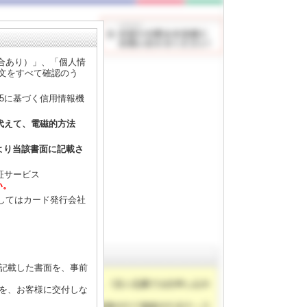
合あり）」、「個人情
全文をすべて確認のう
35に基づく信用情報機
に代えて、電磁的方法
より当該書面に記載さ
証サービス
い。
してはカード発行会社
記載した書面を、事前
を、お客様に交付しな