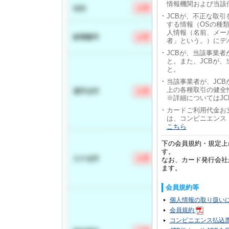
情報機関および当該
JCBが、不正な取
する情報（OSの種
人情報（名前、メー
者」という。）にデ
JCBが、当該事業
と。また、JCBが
と。
当該事業者が、JC
上の各種取引の健全
※詳細についてはJ
カードご利用代金お
は、コンビニエンス
こちら
下の会員規約・規定上
す。
なお、カード発行会社
ます。
会員規約等
個人情報の取り扱い
会員規約
コンビニエンス払込