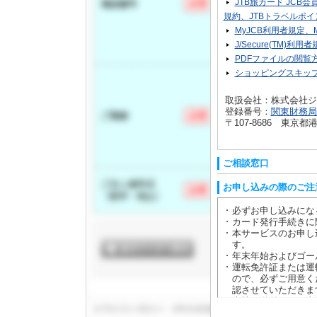
JTB旅カード JC
規約、JTBトラベルポ
MyJCB利用者規定
J/Secure(TM)利用
PDFファイルの閲覧
ショッピングスキッ
取扱会社：株式会社ジ
登録番号：
関東財務局長
〒107-8686 東
ご相談窓口
お申し込みの際のご注
必ずお申し込みにな
カード発行手続きに
本サービスのお申し
す。
年末年始およびゴー
運転免許証または運
ので、必ずご用意く
認させていただきま
当社へ送付された書