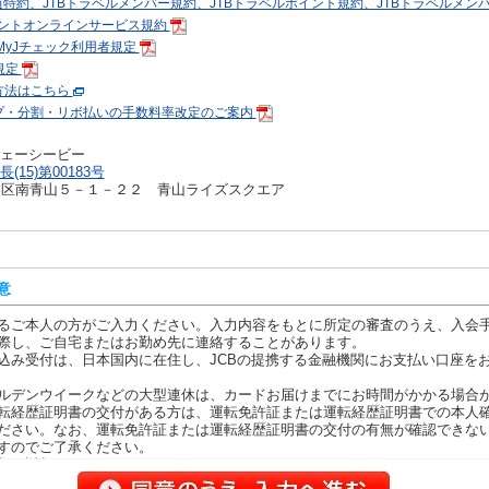
B会員特約、JTBトラベルメンバー規約、JTBトラベルポイント規約、JTBトラベルメ
イントオンラインサービス規約
、MyJチェック利用者規定
者規定
方法はこちら
プ・分割・リボ払いの手数料率改定のご案内
ェーシービー
(15)第00183号
京都港区南青山５－１－２２ 青山ライズスクエア
意
るご本人の方がご入力ください。入力内容をもとに所定の審査のうえ、入会
際し、ご自宅またはお勤め先に連絡することがあります。
込み受付は、日本国内に在住し、JCBの提携する金融機関にお支払い口座を
ルデンウイークなどの大型連休は、カードお届けまでにお時間がかかる場合
転経歴証明書の交付がある方は、運転免許証または運転経歴証明書での本人
ださい。なお、運転免許証または運転経歴証明書の交付の有無が確認できな
すのでご了承ください。
類は返却できません。