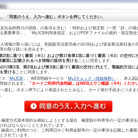
え、「同意のうえ、入力へ進む」ボタンを押してください。
反社会的勢力の排除」の条項を含む）・特約および規定類（一部「抄」の場
る重要事項」、「MyJCB利用者規定」およびPDFファイルの規約・規定類
人情報の取り扱いには、割賦販売法第35条の3の56および貸金業法第41条の
等の取り扱いを含みます。
2第2項に基づく書面（※1）および第17条第1項に基づく書面（※2）の交付
該書面に記載されるべき情報の提供を受ける
ことに同意します。
の2の3第1項、第2項および第3項に基づく書面の交付に代えて、電磁的方法に
を受ける
ことに同意します。
ビス「
MyJCB
」、WEB明細サービス「
MyJチェック（登録無料）
」、本人認
登録されます。
「カードご利用代金明細」はWEB上でご確認（※4）くださ
へ進む」ボタン押下により承認されたとみなし、カード発行手続きにつきま
。
、極度方式基本契約を締結しようとする場合、極度額や利率等の一定の事項を
ければならないこととされています。
、融資のご利用のつど、ご利用日やご利用金額等の一定の事項を記載した書面
とされています。