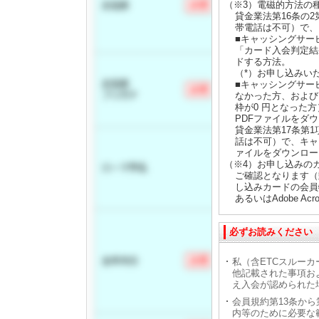
（※3）電磁的方法の
貸金業法第16条の
帯電話は不可）で、
■キャッシングサー
「カード入会判定結
ドする方法。
（*）お申し込みい
■キャッシングサー
なかった方、および
枠が0 円となった
PDFファイルをダ
貸金業法第17条第
話は不可）で、キャ
ァイルをダウンロー
（※4）お申し込みの
ご確認となります（
し込みカードの会員特
あるいはAdobe Acr
必ずお読みください
私（含ETCスルーカ
他記載された事項お
え入会が認められた
会員規約第13条か
内等のために必要な