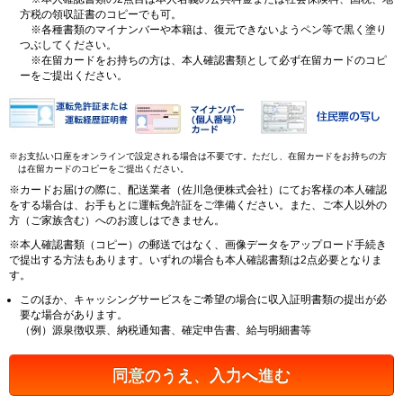
方税の領収証書のコピーでも可。
※各種書類のマイナンバーや本籍は、復元できないようペン等で黒く塗り
つぶしてください。
※在留カードをお持ちの方は、本人確認書類として必ず在留カードのコピ
ーをご提出ください。
※お支払い口座をオンラインで設定される場合は不要です。ただし、在留カードをお持ちの方
は在留カードのコピーをご提出ください。
※カードお届けの際に、配送業者（佐川急便株式会社）にてお客様の本人確認
をする場合は、お手もとに運転免許証をご準備ください。また、ご本人以外の
方（ご家族含む）へのお渡しはできません。
※本人確認書類（コピー）の郵送ではなく、画像データをアップロード手続き
で提出する方法もあります。いずれの場合も本人確認書類は2点必要となりま
す。
このほか、キャッシングサービスをご希望の場合に収入証明書類の提出が必
要な場合があります。
（例）源泉徴収票、納税通知書、確定申告書、給与明細書等
同意のうえ、入力へ進む