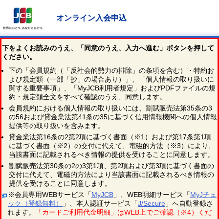
オンライン入会申込
下をよくお読みのうえ、「同意のうえ、入力へ進む」ボタンを押して
ください。
下の「会員規約（「反社会的勢力の排除」の条項を含む）・特約お
よび規定類（一部「抄」の場合あり）」、「個人情報の取り扱いに
関する重要事項」、「MyJCB利用者規定」およびPDFファイルの規
約・規定類全文をすべて確認のうえ、同意します。
会員規約における個人情報の取り扱いには、割賦販売法第35条の3
の56および貸金業法第41条の35に基づく信用情報機関への個人情報
提供等の取り扱いを含みます。
貸金業法第16条の2第2項に基づく書面（※1）および第17条第1項
に基づく書面（※2）の交付に代えて、電磁的方法（※3）により、
当該書面に記載されるべき情報の提供を受けることに同意します。
割賦販売法第30条の2の3第1項、第2項および第3項に基づく書面の
交付に代えて、電磁的方法により当該書面に記載されるべき情報の
提供を受けることに同意します。
※会員専用WEBサービス「
MyJCB
」、WEB明細サービス「
MyJチェ
ック（登録無料）
」、本人認証サービス「
J/Secure
」へ自動登録さ
れます。
「カードご利用代金明細」はWEB上でご確認（※4）くだ