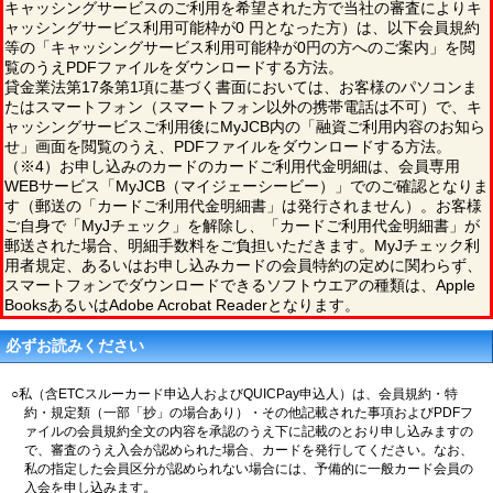
キャッシングサービスのご利用を希望された方で当社の審査によりキ
ャッシングサービス利用可能枠が0 円となった方）は、以下会員規約
等の「キャッシングサービス利用可能枠が0円の方へのご案内」を閲
覧のうえPDFファイルをダウンロードする方法。
貸金業法第17条第1項に基づく書面においては、お客様のパソコンま
たはスマートフォン（スマートフォン以外の携帯電話は不可）で、キ
ャッシングサービスご利用後にMyJCB内の「融資ご利用内容のお知ら
せ」画面を閲覧のうえ、PDFファイルをダウンロードする方法。
（※4）お申し込みのカードのカードご利用代金明細は、会員専用
WEBサービス「MyJCB（マイジェーシービー）」でのご確認となりま
す（郵送の「カードご利用代金明細書」は発行されません）。お客様
ご自身で「MyJチェック」を解除し、「カードご利用代金明細書」が
郵送された場合、明細手数料をご負担いただきます。MyJチェック利
用者規定、あるいはお申し込みカードの会員特約の定めに関わらず、
スマートフォンでダウンロードできるソフトウエアの種類は、Apple
BooksあるいはAdobe Acrobat Readerとなります。
必ずお読みください
○私（含ETCスルーカード申込人およびQUICPay申込人）は、会員規約・特
約・規定類（一部「抄」の場合あり）・その他記載された事項およびPDFフ
ァイルの会員規約全文の内容を承認のうえ下に記載のとおり申し込みますの
で、審査のうえ入会が認められた場合、カードを発行してください。なお、
私の指定した会員区分が認められない場合には、予備的に一般カード会員の
入会を申し込みます。