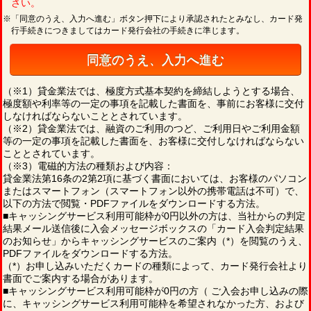
さい。
※「同意のうえ、入力へ進む」ボタン押下により承認されたとみなし、カード発
行手続きにつきましてはカード発行会社の手続きに準じます。
同意のうえ、入力へ進む
（※1）貸金業法では、極度方式基本契約を締結しようとする場合、
極度額や利率等の一定の事項を記載した書面を、事前にお客様に交付
しなければならないこととされています。
（※2）貸金業法では、融資のご利用のつど、ご利用日やご利用金額
等の一定の事項を記載した書面を、お客様に交付しなければならない
こととされています。
（※3）電磁的方法の種類および内容：
貸金業法第16条の2第2項に基づく書面においては、お客様のパソコン
またはスマートフォン（スマートフォン以外の携帯電話は不可）で、
以下の方法で閲覧・PDFファイルをダウンロードする方法。
■キャッシングサービス利用可能枠が0円以外の方は、当社からの判定
結果メール送信後に入会メッセージボックスの「カード入会判定結果
のお知らせ」からキャッシングサービスのご案内（*）を閲覧のうえ、
PDFファイルをダウンロードする方法。
（*）お申し込みいただくカードの種類によって、カード発行会社より
書面でご案内する場合があります。
■キャッシングサービス利用可能枠が0円の方（ ご入会お申し込みの際
に、キャッシングサービス利用可能枠を希望されなかった方、および