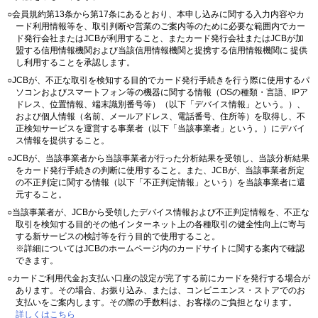
○会員規約第13条から第17条にあるとおり、本申し込みに関する入力内容やカ
ード利用情報等を、取引判断や営業のご案内等のために必要な範囲内でカー
ド発行会社またはJCBが利用すること、またカード発行会社またはJCBが加
盟する信用情報機関および当該信用情報機関と提携する信用情報機関に 提供
し利用することを承認します。
○JCBが、不正な取引を検知する目的でカード発行手続きを行う際に使用するパ
ソコンおよびスマートフォン等の機器に関する情報（OSの種類・言語、IPア
ドレス、位置情報、端末識別番号等）（以下「デバイス情報」という。）、
および個人情報（名前、メールアドレス、電話番号、住所等）を取得し、不
正検知サービスを運営する事業者（以下「当該事業者」という。）にデバイ
ス情報を提供すること。
○JCBが、当該事業者から当該事業者が行った分析結果を受領し、当該分析結果
をカード発行手続きの判断に使用すること。また、JCBが、当該事業者所定
の不正判定に関する情報（以下「不正判定情報」という）を当該事業者に還
元すること。
○当該事業者が、JCBから受領したデバイス情報および不正判定情報を、不正な
取引を検知する目的その他インターネット上の各種取引の健全性向上に寄与
する新サービスの検討等を行う目的で使用すること。
※詳細についてはJCBのホームページ内のカードサイトに関する案内で確認
できます。
○カードご利用代金お支払い口座の設定が完了する前にカードを発行する場合が
あります。その場合、お振り込み、または、コンビニエンス・ストアでのお
支払いをご案内します。その際の手数料は、お客様のご負担となります。
詳しくはこちら