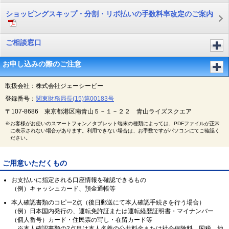
ショッピングスキップ・分割・リボ払いの手数料率改定のご案内
ご相談窓口
お申し込みの際のご注意
取扱会社：株式会社ジェーシービー
登録番号：
関東財務局長(15)第00183号
〒107-8686 東京都港区南青山５－１－２２ 青山ライズスクエア
※お客様がお使いのスマートフォン／タブレット端末の種類によっては、PDFファイルが正常
に表示されない場合があります。利用できない場合は、お手数ですがパソコンにてご確認く
ださい。
ご用意いただくもの
お支払いに指定される口座情報を確認できるもの
（例）キャッシュカード、預金通帳等
本人確認書類のコピー2点（後日郵送にて本人確認手続きを行う場合）
（例）日本国内発行の、運転免許証または運転経歴証明書・マイナンバー
（個人番号）カード・住民票の写し・在留カード等
※本人確認書類の2点目は本人名義の公共料金または社会保険料、国税、地