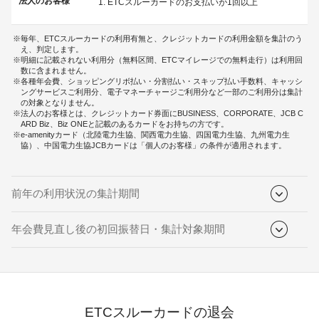
法人のお客様
ETCスルーカードのお支払いが1回以上
毎年、ETCスルーカードの利用有無と、クレジットカードの利用金額を集計のう
え、判定します。
明細に記載されない利用分（無料区間、ETCマイレージでの無料走行）は利用回
数に含まれません。
各種年会費、ショッピングリボ払い・分割払い・スキップ払い手数料、キャッシ
ングサービスご利用分、電子マネーチャージご利用分など一部のご利用分は集計
の対象となりません。
法人のお客様とは、クレジットカード券面にBUSINESS、CORPORATE、JCB C
ARD Biz、Biz ONEと記載のあるカードをお持ちの方です。
e-amenityカード（北陸電力生協、関西電力生協、四国電力生協、九州電力生
協）、中国電力生協JCBカードは「個人のお客様」の条件が適用されます。
前年の利用状況の集計期間
年会費見直し後の初回振替日・集計対象期間
ETCスルーカードの退会