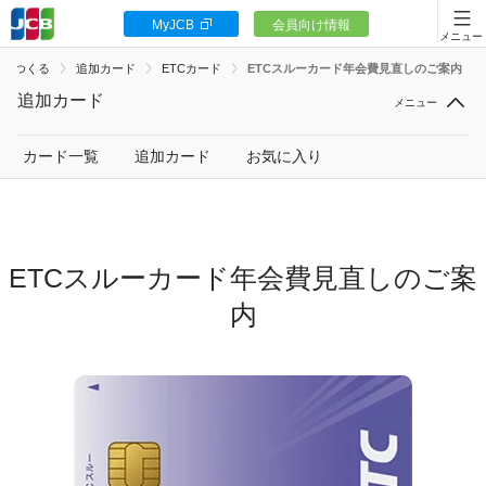
MyJCB
会員向け情報
カードをつくる
ドをつくる
追加カード
ETCカード
ETCスルーカード年会費見直しのご案内
JCBカードの魅力
追加カード
入会キャンペーン
カード一覧
追加カード
お気に入り
お客様サポート
ETCスルーカード年会費見直しのご案
内
カードローン
ギフトカードなど
法人のお客様