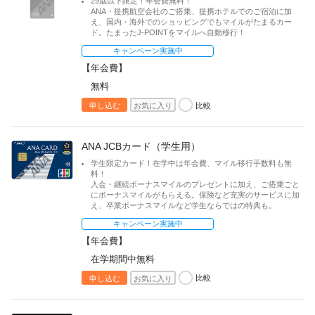
29歳以下限定！年会費無料！
ANA・提携航空会社のご搭乗、提携ホテルでのご宿泊に加
え、国内・海外でのショッピングでもマイルがたまるカー
ド。たまったJ-POINTをマイルへ自動移行！
キャンペーン実施中
【年会費】
無料
比較
申し込む
お気に入り
ANA JCBカード（学生用）
学生限定カード！在学中は年会費、マイル移行手数料も無
料！
入会・継続ボーナスマイルのプレゼントに加え、ご搭乗ごと
にボーナスマイルがもらえる。保険など充実のサービスに加
え、卒業ボーナスマイルなど学生ならではの特典も。
キャンペーン実施中
【年会費】
在学期間中無料
比較
申し込む
お気に入り