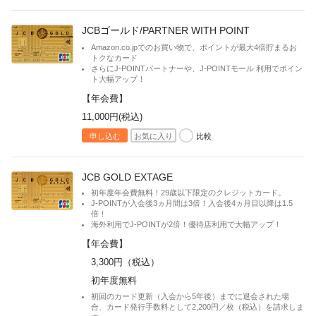
JCBゴールド/PARTNER WITH POINT
Amazon.co.jpでのお買い物で、ポイントが最大4倍貯まるお
トクなカード
さらにJ-POINTパートナーや、J-POINTモール 利用でポイン
ト大幅アップ！
【年会費】
11,000円(税込)
比較
申し込む
お気に入り
JCB GOLD EXTAGE
初年度年会費無料！29歳以下限定のクレジットカード。
J-POINTが入会後3ヵ月間は3倍！入会後4ヵ月目以降は1.5
倍！
海外利用でJ-POINTが2倍！優待店利用で大幅アップ！
【年会費】
3,300円（税込）
初年度無料
初回のカード更新（入会から5年後）までに退会された場
合、カード発行手数料として2,200円／枚（税込）を請求しま