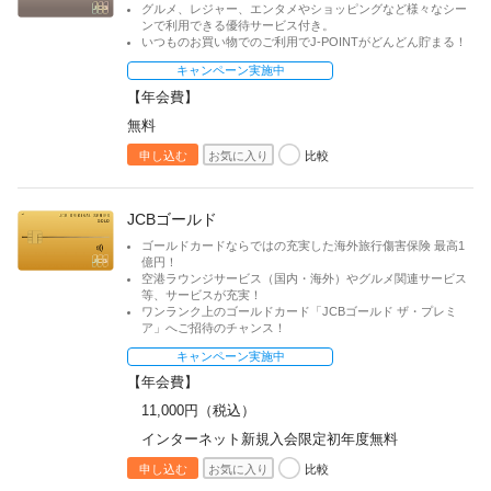
年会費無料
グルメ、レジャー、エンタメやショッピングなど様々なシー
ンで利用できる優待サービス付き。
キャッシュバック
いつものお買い物でのご利用でJ-POINTがどんどん貯まる！
学生・教育
キャンペーン実施中
新社会人向け
【年会費】
無料
女性向け
比較
申し込む
お気に入り
入会キャンペーン実施中
ローンカード
JCBゴールド
中小企業・個人事業主向け
ゴールドカードならではの充実した海外旅行傷害保険 最高1
大規模企業向け
億円！
空港ラウンジサービス（国内・海外）やグルメ関連サービス
等、サービスが充実！
ワンランク上のゴールドカード「JCBゴールド ザ・プレミ
種類
ア」へご招待のチャンス！
個人クレジット
キャンペーン実施中
法人クレジット
【年会費】
11,000円（税込）
申込方法
インターネット新規入会限定初年度無料
オンライン入会申し込み
比較
申し込む
お気に入り