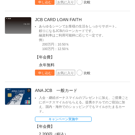
比較
申し込む
お気に入り
JCB CARD LOAN FAITH
あらゆるシーンでお客様の生活をしっかりサポート。
頼りになるJCBのローンカードです。
融資利率はご利用可能枠に応じて一定です。
例）
200万円：10.50％
100万円：12.50％
【年会費】
永年無料
比較
申し込む
お気に入り
ANA JCB 一般カード
入会・継続ボーナスマイルのプレゼントに加え、ご搭乗ごと
にボーナスマイルがもらえる。提携ホテルでのご宿泊に加
え、国内・海外でのショッピングでもマイルがたまるカー
ド。
キャンペーン実施中
【年会費】
2,200円（税込）