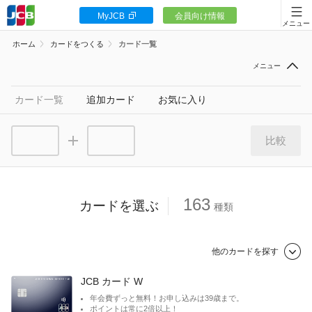
MyJCB
会員向け情報
カードをつくる
ホーム
カードをつくる
カード一覧
JCBカードの魅力
入会キャンペーン
カード一覧
追加カード
お気に入り
お客様サポート
比較
163
カードを選ぶ
種類
カードローン
ギフトカードなど
他のカードを探す
グレード
JCB カード W
法人のお客様
一般
年会費ずっと無料！お申し込みは39歳まで。
ゴールド
ポイントは常に2倍以上！