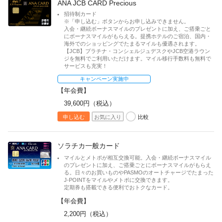
ANA JCB CARD Precious
招待制カード
※「申し込む」ボタンからお申し込みできません。
入会・継続ボーナスマイルのプレゼントに加え、ご搭乗ごと
にボーナスマイルがもらえる。提携ホテルのご宿泊、国内・
海外でのショッピングでたまるマイルも優遇されます。
【JCB】プラチナ・コンシェルジュデスクやJCB空港ラウン
ジを無料でご利用いただけます。マイル移行手数料も無料で
サービスも充実！
キャンペーン実施中
【年会費】
39,600円（税込）
比較
申し込む
お気に入り
ソラチカ一般カード
マイルとメトポが相互交換可能。入会・継続ボーナスマイル
のプレゼントに加え、ご搭乗ごとにボーナスマイルがもらえ
る。日々のお買いものやPASMOのオートチャージでたまった
J-POINTをマイルやメトポに交換できます。
定期券も搭載できる便利でおトクなカード。
【年会費】
2,200円（税込）