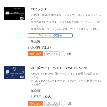
入会申込書請求
JCBプラチナ
キーワード
24時間・365日利用可能な「プラチナ・コンシェルジュデス
ク」
国内の厳選したレストランで1名様が無料に「グルメ・ベネ
フィット」
世界の空港ラウンジが利用可能「プライオリティ・パス」
キャンペーン実施中
追加可能カード
【年会費】
ETC
27,500円（税込）
QUICPay
比較
申し込む
お気に入り
家族カード
JCB一般カード/PARTNER WITH POINT
Amazon.co.jpでのお買い物で、ポイントが最大4倍貯まるお
絞り込みを解除
トクなカード
さらにJ-POINTパートナーや、J-POINTモール 利用でポイン
ト大幅アップ！
【年会費】
1,375円（税込）
比較
申し込む
お気に入り