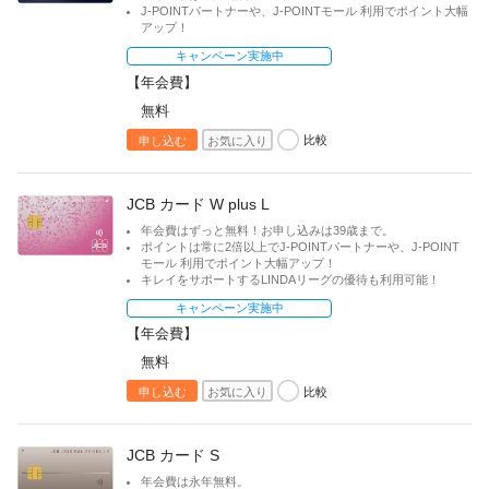
加盟店のお客様
J-POINTパートナーや、J-POINTモール 利用でポイント大幅
プラチナ
アップ！
企業サイト
キャンペーン実施中
カテゴリ
【年会費】
無料
航空
比較
申し込む
お気に入り
カーライフ
ショッピング
JCB カード W plus L
スポーツ
年会費はずっと無料！お申し込みは39歳まで。
トラベル・交通
ポイントは常に2倍以上でJ-POINTパートナーや、J-POINT
モール 利用でポイント大幅アップ！
エンタメ
キレイをサポートするLINDAリーグの優待も利用可能！
キャンペーン実施中
特徴
【年会費】
無料
スタンダード
比較
申し込む
お気に入り
J-POINT対象
マイル対象
JCB カード S
提携先ポイント対象
年会費は永年無料。