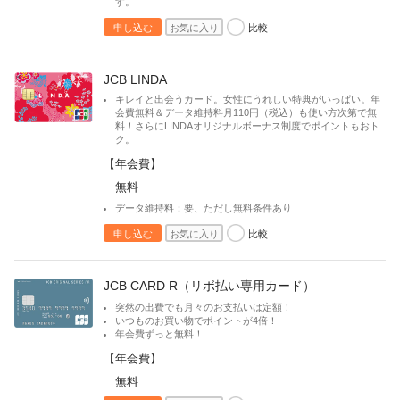
す。
比較
申し込む
お気に入り
JCB LINDA
キレイと出会うカード。女性にうれしい特典がいっぱい。年
会費無料＆データ維持料月110円（税込）も使い方次第で無
料！さらにLINDAオリジナルボーナス制度でポイントもおト
ク。
【年会費】
無料
データ維持料：要、ただし無料条件あり
比較
申し込む
お気に入り
JCB CARD R（リボ払い専用カード）
突然の出費でも月々のお支払いは定額！
いつものお買い物でポイントが4倍！
年会費ずっと無料！
【年会費】
無料