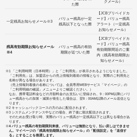
クメール）
た際
【JCBプリペイドカ
バリュー残高が一定
ード】バリュー残高
一定残高お知らせメール※3
残高以下となった際
アラート（一定残高
お知らせメール）
【JCBプリペイドカ
ード】バリュー残高
残高有効期限お知らせメール
バリュー残高の有効
有効期限間近のご案
※4
期限が近づいた際
内（残高有効期限お
知らせメール）
1 「ご利用時間（日本時間）」と「ご利用先」が表示されるようになりました。
「ご利用先」は、加盟店からの売上情報到着前の情報となり、実際のご利用先と
名称が異なる場合があります。
（売上情報到着後の名称については、会員専用WEBサービス「マイページ」の
「ご利用明細の確認」メニューよりご確認ください。）
なお、携帯電話料金などの月額料金のお支払いに登録され、9：00PM以降にバリ
ュー残高からの加算・減算が発生した場合は、翌8：00AM以降のメール送信とな
ります。
2 キャッシュバックコースの方のみに配信されます。
3 システムメンテナンス中などの場合、終了後に順次配信されます。
そのためお受け取り時、実際のバリュー残高が一定残高以下とは異なる場合があ
ります。
4 バリュー残高の有効期限到来後、バリューは無効となり、払い戻しはできませ
ん。マイページの「残高有効期限お知らせメール」の「配信設定」を「送信す
る」とすることを推奨します。