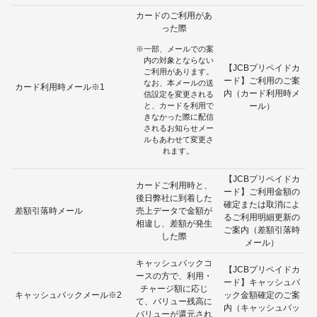
カードのご利用があ
った際
一部、メールでの案
内の対象とならない
【JCBプリペイドカ
ご利用があります。
ード】ご利用のご案
なお、本メールの送
カード利用時メール※1
内（カード利用時メ
信設定を変更される
と、カードを利用で
ール）
きなかった際に配信
されるお知らせメー
ルもあわせて変更さ
れます。
【JCBプリペイドカ
カードご利用時と、
ード】ご利用金額の
後日弊社に到着した
確定または取消によ
差額引落時メール
売上データで金額が
るご利用明細更新の
相違し、差額が発生
ご案内（差額引落時
した際
メール）
キャッシュバックコ
【JCBプリペイドカ
ースの方で、利用・
ード】キャッシュバ
チャージ額に応じ
キャッシュバックメール※2
ック金額確定のご案
て、バリュー残高に
内（キャッシュバッ
バリューが還元され