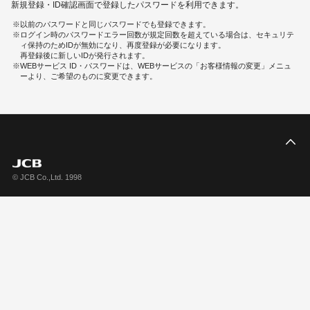
新規登録・ID確認画面で登録したパスワードを利用できます。
以前のパスワードと同じパスワードでも登録できます。
ログイン時のパスワードエラー回数が規定回数を超えている場合は、セキュリテ
ィ保持のためIDが無効になり、再度登録が必要になります。
再登録後に新しいIDが発行されます。
WEBサービス ID・パスワードは、WEBサービスの「お客様情報の変更」メニュ
ーより、ご希望のものに変更できます。
こ
© JCB Co.,Ltd. 1998