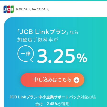
ヘ
ペ
フ
ッ
ー
ッ
ダ
ジ
タ
ー
の
ー
へ
本
へ
文
へ
申し込みはこちら
JCB Linkプラン 中小企業サポートパック
対象の場
合は、
2.48％
が適用