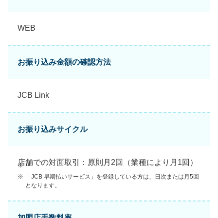
WEB
お振り込み金額の確認方法
JCB Link
お振り込みサイクル
店舗での対面取引：原則月2回（業種により月1回）
※
※
「JCB 早期払いサービス」を登録している方は、日次または月5回
となります。
加盟店手数料率