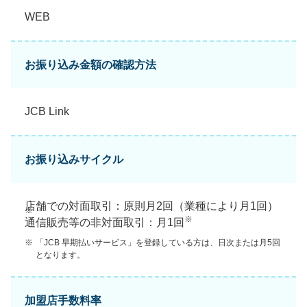
WEB
お振り込み金額の確認方法
JCB Link
お振り込みサイクル
店舗での対面取引：原則月2回（業種により月1回）
※
※
通信販売等の非対面取引：月1回
※
「JCB 早期払いサービス」を登録している方は、日次または月5回
となります。
加盟店手数料率