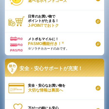
選べるポイントコース
日常のお買い物で
ポイントがたまる！
J-POINTでおトク
メトポもマイルに！
※
PASMO機能付き！
※ソラチカカードのみです。
安全・安心サポートが充実！
安全・安心なお買い物を
大切な情報は裏面へ
万が一の時にも安心