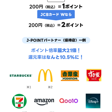
1
200円
＝
ポイント
（税込）
JCBカード Wなら
2
200円
＝
ポイント
（税込）
J-POINTパートナー（優待店）一例
ポイント倍率
最大21倍！
還元率は
なんと10.5%に！