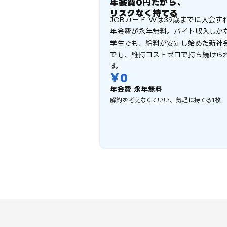
年会費0円だから、
リスクなく持てる
JCBカード Wは39歳までに入会す
年会費が永年無料。バイト収入しか
学生でも、給料が安定し始めた新社
でも、維持コストゼロで持ち続けら
す。
￥
0
年会費 永年無料
解約を考えなくていい、気軽に持てる1枚