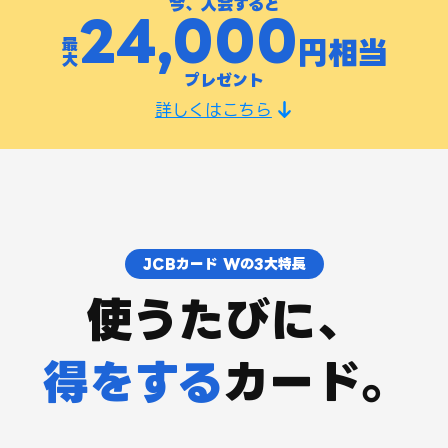
今、入会すると
24,000
最
円相当
大
プレゼント
詳しくはこちら
JCBカード Wの3大特長
使うたびに、
得をする
カード。