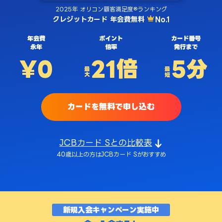
2025年 オリコン顧客満足度®ランキング
クレジットカード 年会費無料
No.1
年会費
ポイント
カード番号
永年
倍率
発行まで
¥0
21倍
5分
最大
最短
カードを無料で申し込む
JCBカード Sとの比較表
40歳以上の方はJCBカード Sがおすすめ
新規入会キャンペーン実施中