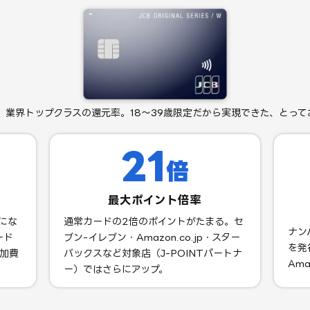
、業界トップクラスの還元率。18〜39歳限定だから実現できた、とって
21
倍
最大ポイント倍率
にな
通常カードの2倍のポイントがたまる。セ
ナン
ード
ブン-イレブン・Amazon.co.jp・スター
を発
追加費
バックスなど対象店（J-POINTパートナ
Ama
ー）ではさらにアップ。