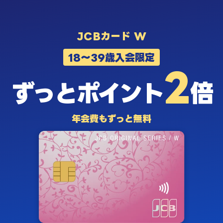
JCBカード W
18〜39歳入会限定
2
ずっと
ポイント
倍
年会費もずっと無料