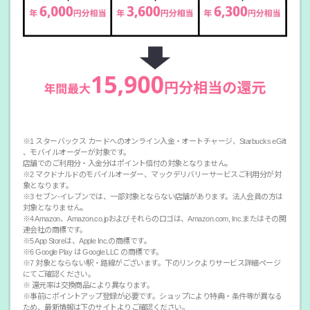
※1 スターバックス カードへのオンライン入金・オートチャージ、Starbucks eGift
、モバイルオーダーが対象です。
店舗でのご利用分・入金分はポイント倍付の対象となりません。
※2 マクドナルドのモバイルオーダー、マックデリバリーサービスご利用分が対
象となります。
※3 セブン‐イレブンでは、一部対象とならない店舗があります。法人会員の方は
対象となりません。
※4 Amazon、Amazon.co.jpおよびそれらのロゴは、Amazon.com, Inc.またはその関
連会社の商標です。
※5 App Storeは、Apple Inc.の商標です。
※6 Google Play は Google LLC の商標です。
※7 対象とならない駅・路線がございます。下のリンクよりサービス詳細ページ
にてご確認ください。
※ 還元率は交換商品により異なります。
※事前にポイントアップ登録が必要です。ショップにより特典・条件等が異なる
ため、最新情報は下のサイトよりご確認ください。