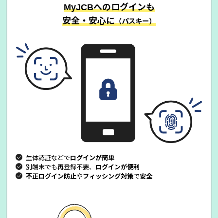
MyJCBへのログインも
安全・安心に
（パスキー）
生体認証などで
ログインが簡単
別端末でも再登録不要、
ログインが便利
不正ログイン防止
や
フィッシング対策
で
安全