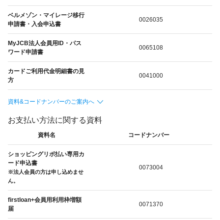
ベルメゾン・マイレージ移行
0026035
申請書・入会申込書
MyJCB法人会員用ID・パス
0065108
ワード申請書
カードご利用代金明細書の見
0041000
方
資料&コードナンバーのご案内へ
お支払い方法に関する資料
資料名
コードナンバー
ショッピングリボ払い専用カ
ード申込書
0073004
※法人会員の方は申し込めませ
ん。
firstloan+会員用利用枠増額
0071370
届