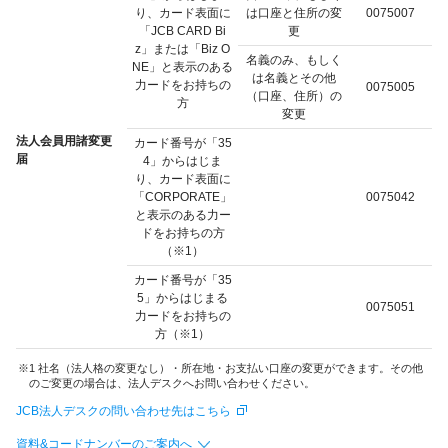
り、カード表面に
は口座と住所の変
0075007
「JCB CARD Bi
更
z」または「Biz O
名義のみ、もしく
NE」と表示のある
は名義とその他
力ードをお持ちの
0075005
（口座、住所）の
方
変更
法人会員用諸変更
カード番号が「35
届
4」からはじま
り、カード表面に
「CORPORATE」
0075042
と表示のある力ー
ドをお持ちの方
（※1）
カード番号が「35
5」からはじまる
0075051
力ードをお持ちの
方（※1）
1 社名（法人格の変更なし）・所在地・お支払い口座の変更ができます。その他
のご変更の場合は、法人デスクへお問い合わせください。
JCB法人デスクの問い合わせ先はこちら
資料&コードナンバーのご案内へ