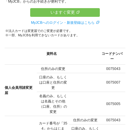
「MyJCB」からのお手続きが便利です。
いますぐ変更
MyJCBへのログイン・新規登録はこちら
法人カードは変更届でのご変更が必要です。
一部、MyJCBを利用できないカードがあります。
資料名
コードナンバ
ー
住所のみの変更
0075043
口座のみ、もしく
は口座と住所の変
0075007
個人会員用諸変更
更
届
名義のみ、もしく
は名義とその他
0075005
（口座、住所）の
変更
住所のみの変更
0075043
カード番号が「35
4」からはじま
口座のみ、もしく