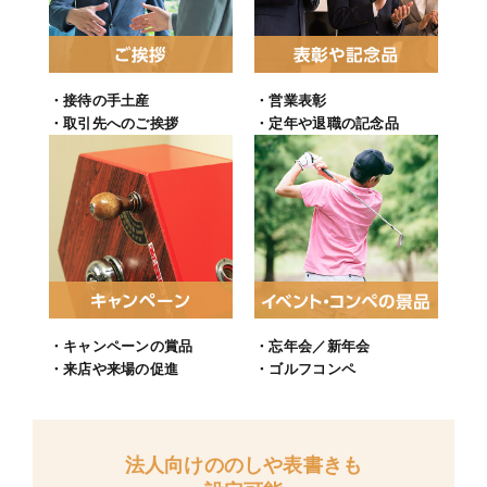
・接待の手土産
・営業表彰
・取引先へのご挨拶
・定年や退職の記念品
・キャンペーンの賞品
・忘年会／新年会
・来店や来場の促進
・ゴルフコンペ
法人向けののしや表書きも