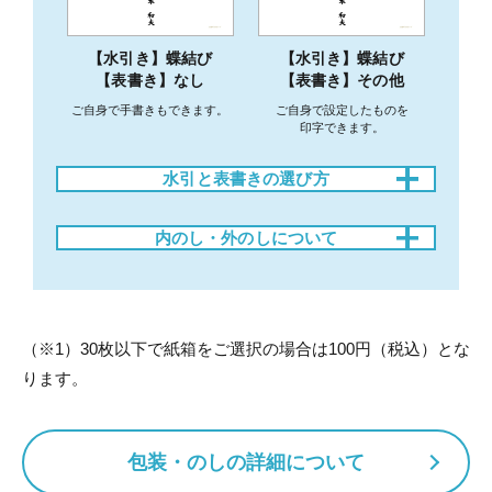
【水引き】蝶結び
【水引き】蝶結び
【表書き】なし
【表書き】その他
ご自身で手書きもできます。
ご自身で設定したものを
印字できます。
水引と表書きの選び方
水引
主な用途
表書き例
内のし・外のしについて
御歳暮、
蝶結び
カードケースもしくは
御年賀、
何度繰り返しても
紙箱の包装を選んだ場合、用途に応じて
御中元、御祝
喜ばしいお祝い事
（結婚以
のし掛け（外のし・内のし）を指定できます。
やお礼
外）、御出産
（
※
1）30枚以下で紙箱をご選択の場合は100円（税込）とな
祝、粗品
外のし（推奨）
ります。
結切10本
一度きりが良い
御祝、寿、
お祝い事、
内祝（結婚
包装・のしの詳細について
主に婚礼
用）