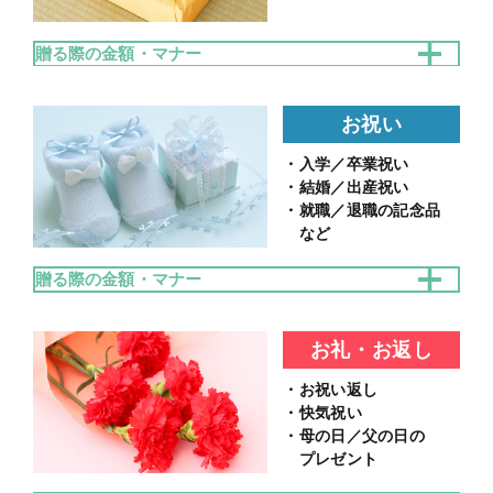
贈る際の金額・マナー
＜金額相場＞
・お歳暮：
5,000～3万円
お祝い
お歳暮は1年の感謝の気持ちを伝える贈り物です。そ
・入学／卒業祝い
のためお中元より2～3割増の金額で贈ることが一般的
・結婚／出産祝い
とされています。
・就職／退職の記念品
など
贈る際の金額・マナー
＜金額相場＞
・入学／卒業：
5,000～5万円
お礼・お返し
・結婚／出産：
1万～10万円
・お祝い返し
・就職／退職：
5,000～3万円
・快気祝い
双方の年齢や関係性によって金額を変えるのが一般的
・母の日／父の日の
プレゼント
です。贈る際は手紙やメッセージカードを添えるとお
祝いの気持ちをしっかり伝えることができます。