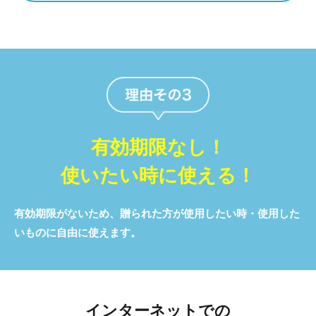
結切5本
（のし飾りなし）
お見舞いなど、
一度きりで
御見舞
あってほしいもの
手渡しの場合は
贈り物の名目や送り主が一目で分かり
意図が伝わりやすい外のしに。
結切5本
回復した時の返礼
有効期限なし！
快気祝、
など、一度きりで
内祝（快気）
あってほしいもの
内のし
使いたい時に使える！
有効期限がないため、贈られた方が使用したい時・使用した
弔事、仏事全般
いものに自由に使えます。
志、御霊前、
粗供養、
満中陰志
弔事、仏事全般
（
※
西日本地域で
使用）
インターネットでの