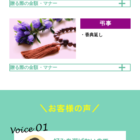
贈る際の金額・マナー
＜金額相場＞
・お祝い返し／快気祝い：いただいたお祝い／お見舞
弔事
いの半分～3分の1
・香典返し
・母の日／父の日：
3,000～1万円
贈る際の金額・マナー
＜金額相場＞
・香典返し：いただいた香典の半分程度
香典返しは後に残らないもの「消えもの」を贈ること
がマナーとされているため、ギフトカードもおすすめ
です。