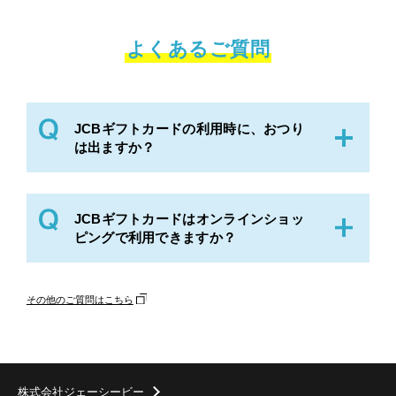
よくあるご質問
JCBギフトカードの利用時に、おつり
は出ますか？
JCBギフトカードはおつりは出ません。ご利用の際
JCBギフトカードはオンラインショッ
は、ギフトカードの券面金額以上のお買い物にご利
ピングで利用できますか？
用ください。
JCBギフトカードは、オンラインショッピングでは
その他のご質問はこちら
利用できません。店舗でご利用ください。
JCBギフトカードが使えるお店はこちら
※
上のページは、JCBギフトカードが利用できる店舗の一部を掲
載しています。掲載がない場合は、直接店舗へご確認くださ
株式会社ジェーシービー