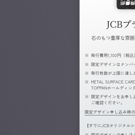
石のもつ重厚な雰囲
発行費用1,100円（税
限定デザインはナンバ
発行枚数が上限に達し
METAL SURFACE
TOPPANホールディ
限定デザインをお申し
ご確認ください。
限定デザイン申し込み時
【すでにJCBオリジナル
限定デザインの申し込