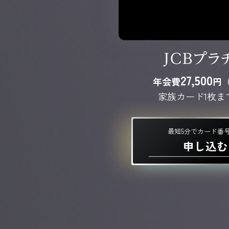
27,500
年会費
円
家族カード1枚ま
最短5分でカード番
申し込む