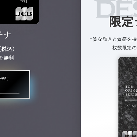
限定
上質な輝きと質感を持
枚数限定の
（税込）
で無料
号発行