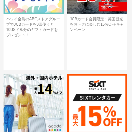
ハワイ全島のABCストアグルー
JCBカード会員限定！英国観光
プでJCBカードを3回使うと
をおトクに楽しむ15％OFFキャ
10USドル分のギフトカードを
ンペーン
プレゼント！