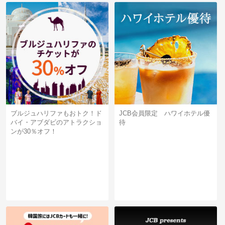
ブルジュハリファもおトク！ド
JCB会員限定 ハワイホテル優
バイ・アブダビのアトラクショ
待
ンが30％オフ！