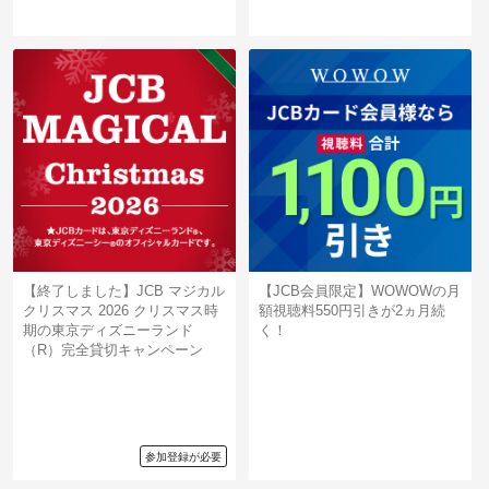
【終了しました】JCB マジカル
【JCB会員限定】WOWOWの月
クリスマス 2026 クリスマス時
額視聴料550円引きが2ヵ月続
期の東京ディズニーランド
く！
（R）完全貸切キャンペーン
参加登録が必要