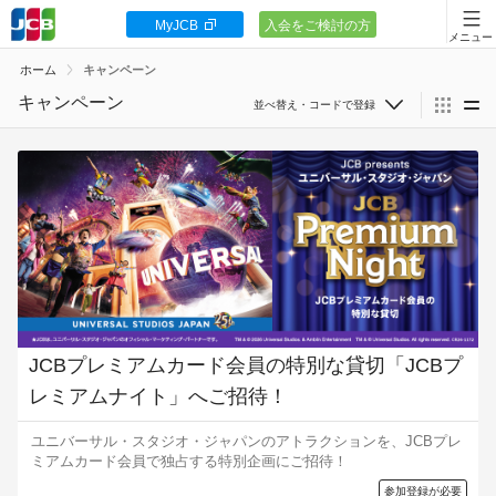
MyJCB
入会をご検討の方
会員向け情報
ホーム
キャンペーン
JCBカードの基本
キャンペーン
サムネ
期間で並べ替え
キャンペーン
開始日が新しい順
ポイント・優待
締切が近い順
安全・安心
賞品で並べ替え
ポイント
お客様サポート
キャッシュバック
JCBプレミアムカード会員の特別な貸切「JCBプ
割引
レミアムナイト」へご招待！
ギフトカード
その他賞品
ユニバーサル・スタジオ・ジャパンのアトラクションを、JCBプレ
カードローン
ミアムカード会員で独占する特別企画にご招待！
特徴で並べ替え
参加登録が必要