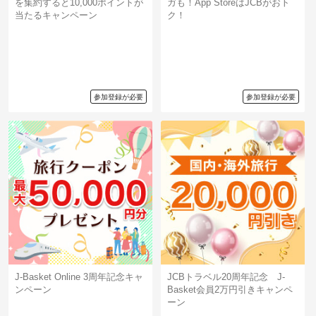
を集約すると10,000ポイントが
ガも！App StoreはJCBがおト
当たるキャンペーン
ク！
参加登録が必要
参加登録が必要
J-Basket Online 3周年記念キャ
JCBトラベル20周年記念 J-
ンペーン
Basket会員2万円引きキャンペ
ーン