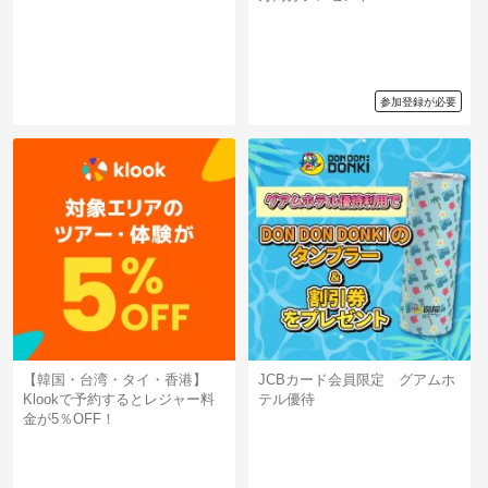
参加登録が必要
【韓国・台湾・タイ・香港】
JCBカード会員限定 グアムホ
Klookで予約するとレジャー料
テル優待
金が5％OFF！