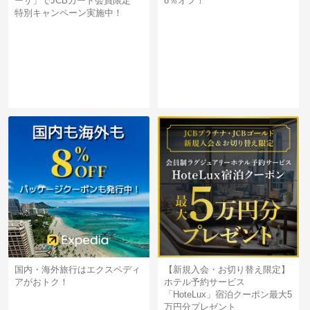
ーサ」でJCBカード会員限定
8％オフ！
特別キャンペーン実施中！
国内・海外旅行はエクスペディ
【新規入会・お切り替え限定】
アがおトク！
ホテル予約サービス
「HoteLux」宿泊クーポン最大5
万円分プレゼント