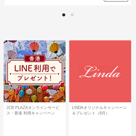
ギフトカードなど
当選数の多い順
法人のお客様
登録要否
キャンペーンコードで登録
加盟店のお客様
企業サイト
JCB PLAZAオンラインサービ
LINDAオリジナルキャンペーン
ス・香港 利用キャンペーン
＆プレゼント（8月）