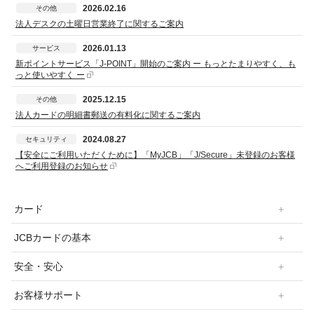
2026.02.16
その他
法人デスクの土曜日営業終了に関するご案内
2026.01.13
サービス
新ポイントサービス「J-POINT」開始のご案内 ー もっとたまりやすく、も
っと使いやすく ー
2025.12.15
その他
法人カードの明細書郵送の有料化に関するご案内
2024.08.27
セキュリティ
【安全にご利用いただくために】「MyJCB」「J/Secure」未登録のお客様
へご利用登録のお知らせ
カード
JCBカードの基本
安全・安心
お客様サポート