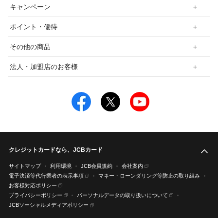
キャンペーン
ポイント・優待
その他の商品
法人・加盟店のお客様
クレジットカードなら、JCBカード
こ
サイトマップ
利用環境
JCB会員規約
会社案内
電子決済等代行業者の表示事項
マネー・ローンダリング等防止の取り組み
お客様対応ポリシー
プライバシーポリシー
パーソナルデータの取り扱いについて
JCBソーシャルメディアポリシー