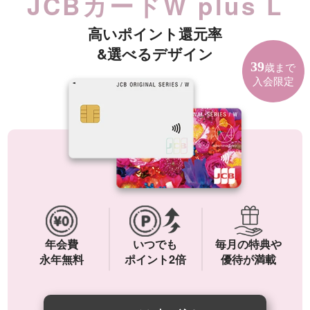
JCBカードW plus L
高いポイント還元率
&選べるデザイン
39
歳まで
入会限定
年会費
いつでも
毎月の特典や
永年無料
ポイント2倍
優待が満載