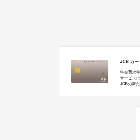
JCB カー
年会費永
サービス
JCBの新