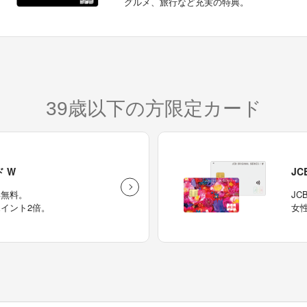
グルメ、旅行など充実の特典。
39歳以下の方限定カード
ド W
JC
年無料。
JC
イント2倍。
女