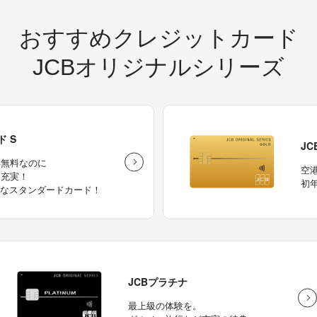
おすすめクレジットカード
JCBオリジナルシリーズ
ド S
J
年無料なのに
空
は充実！
初
たなスタンダードカード！
JCBプラチナ
最上級の体験を。