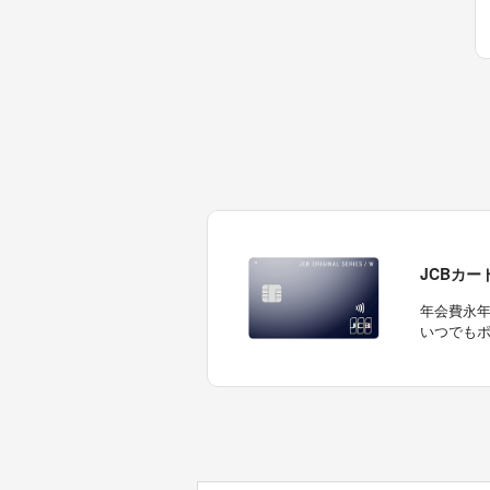
JCBカー
年会費永
いつでもポ