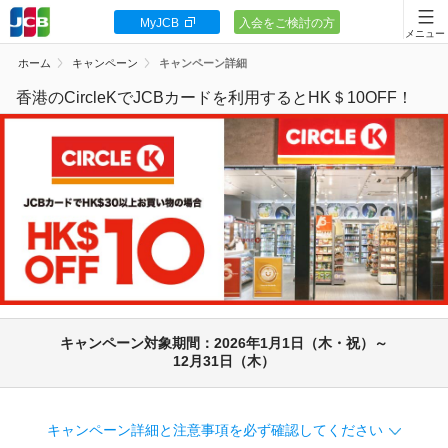
MyJCB
入会をご検討の方
会員向け情報
ホーム
キャンペーン
キャンペーン詳細
JCBカードの基本
香港のCircleKでJCBカードを利用するとHK＄10OFF！
キャンペーン
ポイント・優待
安全・安心
お客様サポート
キャンペーン対象期間：2026年1月1日（木・祝）～
12月31日（木）
カードローン
キャンペーン詳細と注意事項を必ず確認してください