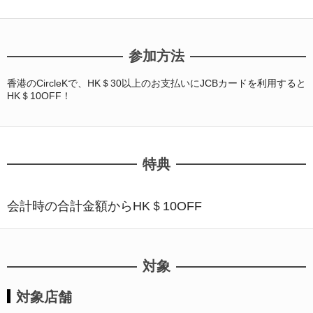
ギフトカードなど
法人のお客様
参加方法
加盟店のお客様
香港のCircleKで、HK＄30以上のお支払いにJCBカードを利用すると
HK＄10OFF！
企業サイト
特典
会計時の合計金額からHK＄10OFF
対象
対象店舗