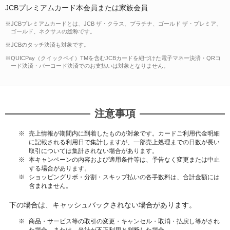
JCBプレミアムカード本会員または家族会員
※JCBプレミアムカードとは、JCB ザ・クラス、プラチナ、ゴールド ザ・プレミア、
ゴールド、ネクサスの総称です。
※JCBのタッチ決済も対象です。
※QUICPay（クイックペイ）TMを含むJCBカードを紐づけた電子マネー決済・QRコ
ード決済・バーコード決済でのお支払いは対象となりません。
注意事項
売上情報が期間内に到着したものが対象です。カードご利用代金明細
に記載される利用日で集計しますが、一部売上処理までの日数が長い
取引については集計されない場合があります。
本キャンペーンの内容および適用条件等は、予告なく変更または中止
する場合があります。
ショッピングリボ・分割・スキップ払いの各手数料は、合計金額には
含まれません。
下の場合は、キャッシュバックされない場合があります。
商品・サービス等の取引の変更・キャンセル・取消・払戻し等がされ