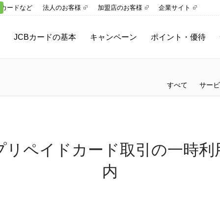
トカードなど
法人のお客様
加盟店のお客様
企業サイト
JCBカードの基本
キャンペーン
ポイント・優待
ご利用ガイド
キャンペーン一覧
ポイント
さまざまな決済手段
参加中のキャンペーン
プレミアムサービス
すべて
サービ
MyJCBとは
優待サービス
スキップ・分割・リボ
キャッシング
プリペイドカード取引の一時利
内