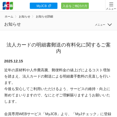
MyJCB
入会をご検討の方
会員向け情報
ホーム
お知らせ
お知らせ詳細
JCBカードの基本
お知らせ
すべて
キャンペーン
サービス
法人カードの明細書郵送の有料化に関するご案
ポイント・優待
内
システム
安全・安心
2025.12.15
セキュリティ
近年の原材料や人件費高騰、郵便料金の値上げによるコスト増加
お客様サポート
その他
を踏まえ、法人カードの郵送による明細書手数料の見直しを行い
ます。
今後も安心してご利用いただけるよう、サービスの維持・向上に
努めてまいりますので、なにとぞご理解賜りますようお願いいた
します。
カードローン
会員専用WEBサービス「MyJCB」より、「MyJチェック」に登録