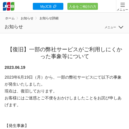
MyJCB
入会をご検討の方
会員向け情報
ホーム
お知らせ
お知らせ詳細
JCBカードの基本
お知らせ
すべて
キャンペーン
サービス
【復旧】一部の弊社サービスがご利用しにくか
ポイント・優待
った事象等について
システム
安全・安心
2023.06.19
セキュリティ
2023年6月19日（月）から、一部の弊社サービスにて以下の事象
お客様サポート
その他
が発生いたしました。
現在は、復旧しております。
お客様にはご迷惑とご不便をおかけしましたことをお詫び申しあ
げます。
カードローン
【発生事象】