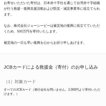
ギフトカードなど
お寄せいただいた寄付は、日本赤十字社を通じて台湾赤十字組織
が行う救援・復興支援活動および防災・減災事業等に役立てられ
法人のお客様
ます。
加盟店のお客様
なお、株式会社ジェーシービーは被災地の復興に役立てていただ
くため、500万円を寄付いたします。
企業サイト
被災地の一日も早い復興を心からお祈り申しあげます。
JCBカードによる救援金（寄付）のお申し込み
（1）対象カード
すべてのJCBカード（発行会社を問いません。2,000円より寄付いただ
けます。）