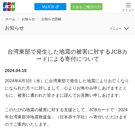
MyJCB
入会をご検討の方
会員向け情報
ホーム
お知らせ
お知らせ詳細
JCBカードの基本
お知らせ
すべて
キャンペーン
サービス
台湾東部で発生した地震の被害に対するJCBカ
ポイント・優待
ードによる寄付について
システム
安全・安心
2024.04.19
セキュリティ
2024年4月3日（水）に台湾東部で発生した地震によりお亡くなり
お客様サポート
その他
になられた方々に対しまして、心よりお悔やみ申しあげますとと
もに、被害に遭われた皆さまに謹んでお見舞い申しあげます。
このたびの地震の被害に対する支援として、JCBカードで「2024
年台湾東部沖地震救援金」（日本赤十字社）へ寄付いただけます
カードローン
のでご案内いたします。