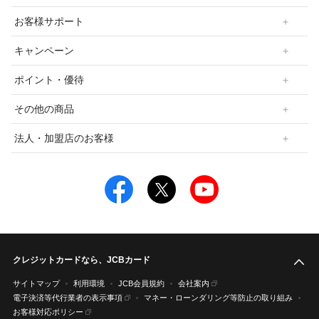
お客様サポート
キャンペーン
ポイント・優待
その他の商品
法人・加盟店のお客様
クレジットカードなら、JCBカード
こ
サイトマップ
利用環境
JCB会員規約
会社案内
電子決済等代行業者の表示事項
マネー・ローンダリング等防止の取り組み
お客様対応ポリシー