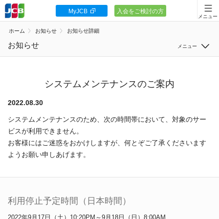
MyJCB
入会をご検討の方
会員向け情報
ホーム
お知らせ
お知らせ詳細
JCBカードの基本
お知らせ
すべて
キャンペーン
サービス
システムメンテナンスのご案内
ポイント・優待
システム
2022.08.30
安全・安心
システムメンテナンスのため、次の時間帯において、対象のサー
セキュリティ
ビスが利用できません。
お客様サポート
その他
お客様にはご迷惑をおかけしますが、何とぞご了承くださいます
ようお願い申しあげます。
カードローン
利用停止予定時間（日本時間）
2022年9月17日（土）10:20PM～9月18日（日）8:00AM