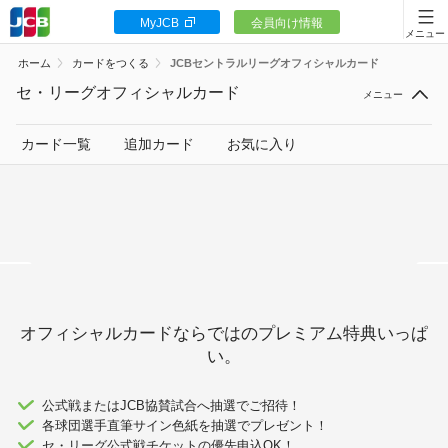
MyJCB
会員向け情報
カードをつくる
ホーム
カードをつくる
JCBセントラルリーグオフィシャルカード
JCBカードの魅力
セ・リーグオフィシャルカード
入会キャンペーン
カード一覧
追加カード
お気に入り
お客様サポート
<
カードローン
オフィシャルカードならではのプレミアム特典いっぱ
い。
ギフトカードなど
法人のお客様
公式戦またはJCB協賛試合へ抽選でご招待！
各球団選手直筆サイン色紙を抽選でプレゼント！
セ・リーグ公式戦チケットの優先申込OK！