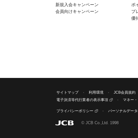
新規入会キャンペーン
ポ
会員向けキャンペーン
プ
優
サイトマップ
利用環境
JCB会員規約
電子決済等代行業者の表示事項
マネー・
プライバシーポリシー
パーソナルデータ
© JCB Co.,Ltd. 1998