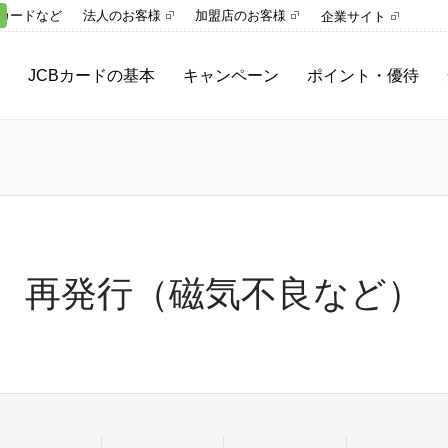
カードなど
法人のお客様
加盟店のお客様
企業サイト
JCBカードの基本
キャンペーン
ポイント・優待
ご利用ガイド
キャンペーン一覧
ポイント
さまざまな決済手段
参加中のキャンペーン
プレミアムサービス
MyJCBとは
優待サービス
スキップ・分割・リボ
キャッシング
再発行（磁気不良など）