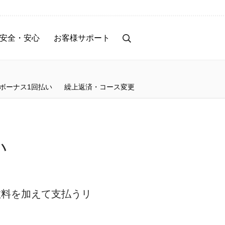
安全・安心
お客様サポート
事前のセキュリティ対策
お客様サポート
トラブル時の対応・補償
サービス停止のご案内
ボーナス1回払い
繰上返済・コース変更
保険サービス
サービス改善レポート
お知らせ
い
数料を加えて支払うリ