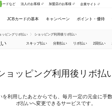
カードなど
法人のお客様
加盟店のお客様
企業サイト
JCBカードの基本
キャンペーン
ポイント・優待
ご利用ガイド
キャンペーン一覧
ポイント
ョッピングリボ払い
ショッピング利用後リボ払い
さまざまな決済手段
参加中のキャンペーン
プレミアムサービス
払い
スキップ払い
分割払い
リボ払い
2回払い
MyJCBとは
優待サービス
スキップ・分割・リボ
キャッシング
ショッピング利用後リボ払
いを利用したあとからでも、毎月一定の元金に手
ボ払いへ変更できるサービスです。