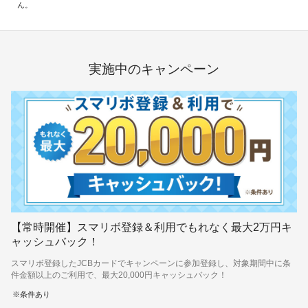
ギフトカードなど
ん。
法人のお客様
加盟店のお客様
実施中のキャンペーン
企業サイト
【常時開催】スマリボ登録＆利用でもれなく最大2万円キ
ャッシュバック！
スマリボ登録したJCBカードでキャンペーンに参加登録し、対象期間中に条
件金額以上のご利用で、最大20,000円キャッシュバック！
条件あり