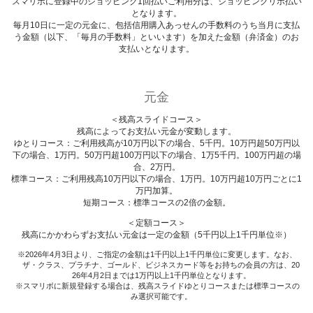
スマリボに登録中のショッピング1回払いご利用分は、ショッピングリボ払い
となります。
毎月10日に一定の元金に、包括信用購入あっせんの手数料のうち当月に支払
う金額（以下、「毎月の手数料」といいます）を加えた金額（弁済金）のお
支払いとなります。
元金
＜残高スライドコース＞
残高によってお支払い元金が変動します。
ゆとりコース：ご利用残高が10万円以下の場合、5千円。10万円超50万円以
下の場合、1万円。50万円超100万円以下の場合、1万5千円。100万円超の場
合、2万円。
標準コース：ご利用残高10万円以下の場合、1万円。10万円超10万円ごとに1
万円加算。
短期コース：標準コースの2倍の金額。
＜定額コース＞
残高にかかわらずお支払い元金は一定の金額（5千円以上1千円単位※）
2026年4月3日より、ご指定の金額は1千円以上1千円単位に変更します。なお、
ザ・クラス、プラチナ、ゴールド、ビジネスカード等をお持ちの会員の方は、20
26年4月2日までは1万円以上1千円単位となります。
スマリボに新規登録する場合は、残高スライドゆとりコースまたは標準コースの
み選択可能です。