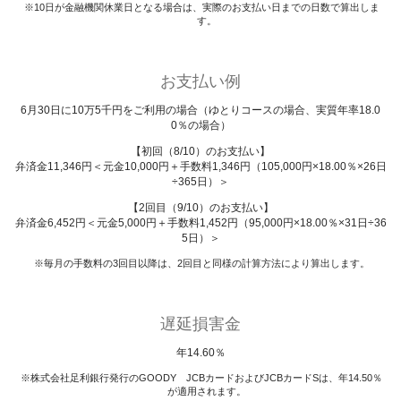
10日が金融機関休業日となる場合は、実際のお支払い日までの日数で算出しま
す。
お支払い例
6月30日に10万5千円をご利用の場合（ゆとりコースの場合、実質年率18.0
0％の場合）
【初回（8/10）のお支払い】
弁済金11,346円＜元金10,000円＋手数料1,346円（105,000円×18.00％×26日
÷365日）＞
【2回目（9/10）のお支払い】
弁済金6,452円＜元金5,000円＋手数料1,452円（95,000円×18.00％×31日÷36
5日）＞
毎月の手数料の3回目以降は、2回目と同様の計算方法により算出します。
遅延損害金
年14.60％
株式会社足利銀行発行のGOODY JCBカードおよびJCBカードSは、年14.50％
が適用されます。