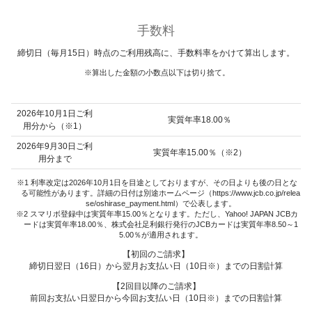
手数料
締切日（毎月15日）時点のご利用残高に、手数料率をかけて算出します。
算出した金額の小数点以下は切り捨て。
2026年10月1日ご利
実質年率18.00％
用分から（※1）
2026年9月30日ご利
実質年率15.00％（※2）
用分まで
1 利率改定は2026年10月1日を目途としておりますが、その日よりも後の日とな
る可能性があります。詳細の日付は別途ホームページ（https://www.jcb.co.jp/relea
se/oshirase_payment.html）で公表します。
2 スマリボ登録中は実質年率15.00％となります。ただし、Yahoo! JAPAN JCBカ
ードは実質年率18.00％、株式会社足利銀行発行のJCBカードは実質年率8.50～1
5.00％が適用されます。
【初回のご請求】
締切日翌日（16日）から翌月お支払い日（10日※）までの日割計算
【2回目以降のご請求】
前回お支払い日翌日から今回お支払い日（10日※）までの日割計算