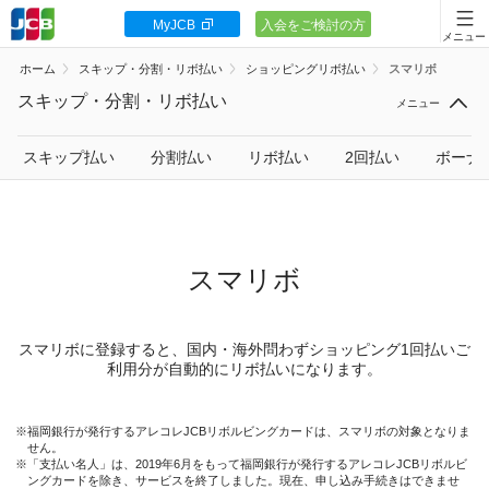
MyJCB
入会をご検討の方
会員向け情報
ホーム
スキップ・分割・リボ払い
ショッピングリボ払い
スマリボ
JCBカードの基本
スキップ・分割・リボ払い
キャンペーン
スキップ払い
分割払い
リボ払い
2回払い
ボーナ
ポイント・優待
安全・安心
スマリボ
お客様サポート
スマリボに登録すると、国内・海外問わずショッピング1回払いご
利用分が自動的にリボ払いになります。
福岡銀行が発行するアレコレJCBリボルビングカードは、スマリボの対象となりま
カードローン
せん。
「支払い名人」は、2019年6月をもって福岡銀行が発行するアレコレJCBリボルビ
ングカードを除き、サービスを終了しました。現在、申し込み手続きはできませ