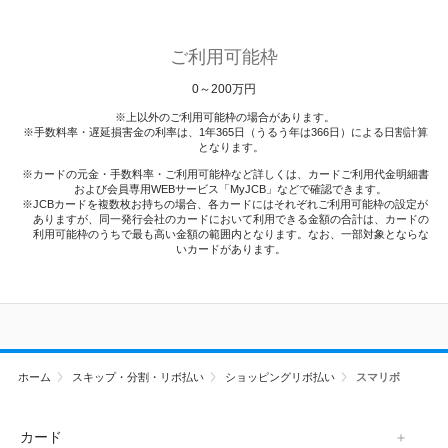
ご利用可能枠
0～200万円
上以外のご利用可能枠の場合があります。
手数料率・遅延損害金の利率は、1年365日（うるう年は366日）による日割計算
となります。
カードの元金・手数料率・ご利用可能枠など詳しくは、カードご利用代金明細書
および会員専用WEBサービス「MyJCB」などで確認できます。
JCBカードを複数枚お持ちの場合、各カードにはそれぞれご利用可能枠の設定が
ありますが、同一発行会社のカードにおいて利用できる金額の合計は、カードの
利用可能枠のうちで最も高い金額の範囲内となります。なお、一部対象とならな
いカードがあります。
ホーム
スキップ・分割・リボ払い
ショッピングリボ払い
スマリボ
カード