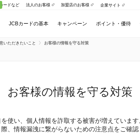
カードなど
法人のお客様
加盟店のお客様
企業サイト
JCBカードの基本
キャンペーン
ポイント・優待
ご利用ガイド
キャンペーン一覧
ポイント
意いただきたいこと
お客様の情報を守る対策
さまざまな決済手段
参加中のキャンペーン
プレミアムサービス
と
MyJCBとは
優待サービス
スキップ・分割・リボ
キャッシング
お客様の情報を守る対策
口を使い、個人情報を詐取する被害が増えています
う際、情報漏洩に繋がらないための注意点をご確認