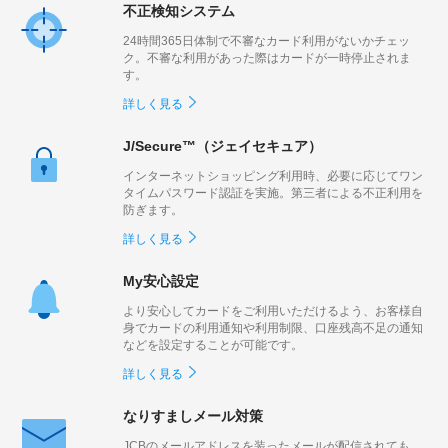
ギフトカードなど
不正検知システム
24時間365日体制で不審なカード利用がないかチェッ
法人のお客様
ク。不審な利用があった際はカードが一時停止されま
す。
加盟店のお客様
詳しく見る
企業サイト
J/Secure™（ジェイセキュア）
インターネットショッピング利用時、必要に応じてワン
タイムパスワード認証を実施。第三者による不正利用を
防ぎます。
詳しく見る
My安心設定
より安心してカードをご利用いただけるよう、お客様自
身でカードの利用通知や利用制限、口座残高不足の通知
などを設定することが可能です。
詳しく見る
なりすましメール対策
JCBのメールアドレスを装ったメールが配信されても、