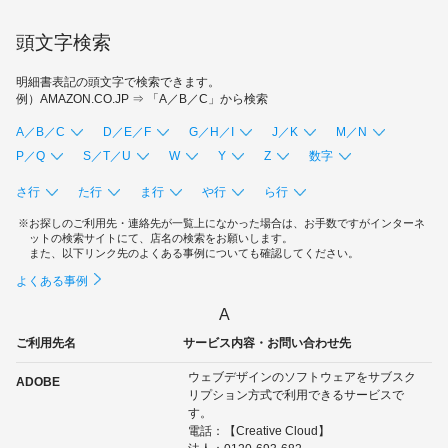
ギフトカードなど
頭文字検索
法人のお客様
明細書表記の頭文字で検索できます。
加盟店のお客様
例）AMAZON.CO.JP ⇒ 「A／B／C」から検索
A／B／C
D／E／F
G／H／I
J／K
M／N
企業サイト
P／Q
S／T／U
W
Y
Z
数字
さ行
た行
ま行
や行
ら行
お探しのご利用先・連絡先が一覧上になかった場合は、お手数ですがインターネ
ットの検索サイトにて、店名の検索をお願いします。
また、以下リンク先のよくある事例についても確認してください。
よくある事例
A
ご利用先名
サービス内容・お問い合わせ先
ウェブデザインのソフトウェアをサブスク
ADOBE
リプション方式で利用できるサービスで
す。
電話：【Creative Cloud】