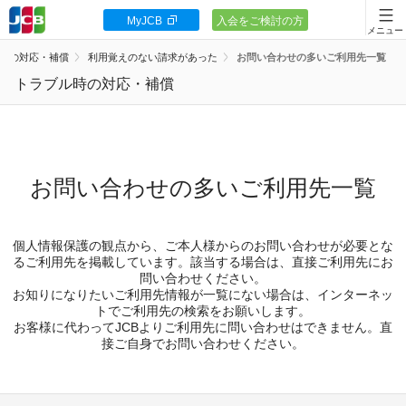
MyJCB
入会をご検討の方
会員向け情報
時の対応・補償
利用覚えのない請求があった
お問い合わせの多いご利用先一覧
JCBカードの基本
トラブル時の対応・補償
キャンペーン
ポイント・優待
お問い合わせの多いご利用先一覧
安全・安心
個人情報保護の観点から、ご本人様からのお問い合わせが必要とな
お客様サポート
るご利用先を掲載しています。該当する場合は、直接ご利用先にお
問い合わせください。
お知りになりたいご利用先情報が一覧にない場合は、インターネッ
トでご利用先の検索をお願いします。
お客様に代わってJCBよりご利用先に問い合わせはできません。直
接ご自身でお問い合わせください。
カードローン