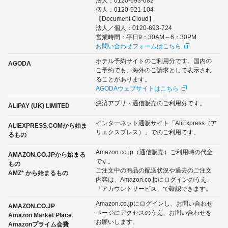
法人：0120-693-682
個人：0120-921-104
【Document Cloud】
法人／個人：0120-693-724
営業時間：平日9：30AM～6：30PM
お問い合わせフォームはこちら
ホテル予約サイトのご利用分です。国内の
AGODA
ご予約でも、海外のご請求として表示され
ることがあります。
AGODAウェブサイトはこちら
決済アプリ・通信販売のご利用分です。
ALIPAY (UK) LIMITED
インターネット通販サイト「AliExpress（ア
ALIEXPRESS.COMから始ま
リエクスプレス）」でのご利用です。
るもの
Amazon.co.jp（通信販売）ご利用時の代金
AMAZON.CO.JPから始まる
です。
もの
ご注文中の商品の配送状況や過去のご注文
AMZ* から始まるもの
内容は、Amazon.co.jpにログインのうえ、
「アカウントサービス」で確認できます。
Amazon.co.jpにログインし、お問い合わせ
AMAZON.CO.JP
ページにアクセスのうえ、お問い合わせを
Amazon Market Place
お願いします。
Amazonプライム会費