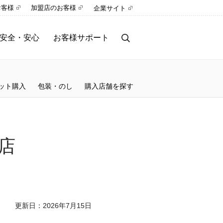
お客様
加盟店のお客様
企業サイト
安全・安心
お客様サポート
事前のセキュリティ対策
お客様サポート
トラブル時の対応・補償
サービス停止のご案内
ット購入
包装・のし
購入店舗を探す
保険サービス
サービス改善レポート
お知らせ
店
更新日：2026年7月15日