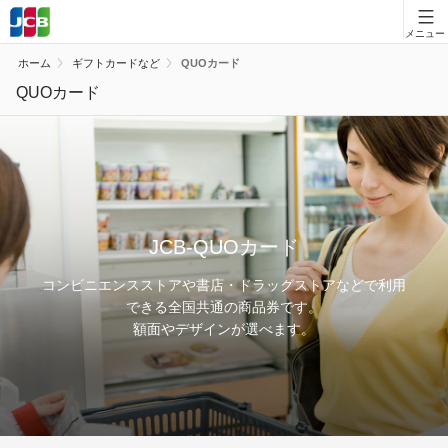
会員向け情報
ホーム
ギフトカードなど
QUOカード
JCBカードの基本
QUOカード
キャンペーン
ポイント・優待
安全・安心
JCB-QUOカード
お客様サポート
コンビニエンスストアや書店・ドラッグストアなどで利用
できる全国共通の商品券です。
額面やデザインが選べます。
カードローン