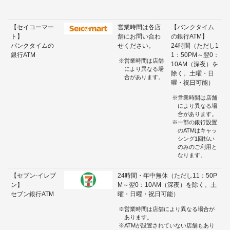
ギフトカードなど
法人のお客様
【セイコーマー
営業時間は各店
【バンクタイム
ト】
舗にお問い合わ
の銀行ATM】
バンクタイムの
せください。
24時間（ただし1
加盟店のお客様
銀行ATM
1：50PM～翌0：
営業時間は店舗
10AM（深夜）を
により異なる場
企業サイト
除く。土曜・日
合があります。
曜・祝日可能）
営業時間は店舗
により異なる場
合があります。
一部の銀行設置
のATMはキャッ
シング1回払い
のみのご利用と
なります。
【セブン-イレブ
24時間・年中無休（ただし11：50P
ン】
M～翌0：10AM（深夜）を除く。土
セブン銀行ATM
曜・日曜・祝日可能）
営業時間は店舗により異なる場合が
あります。
ATMが設置されていない店舗もあり