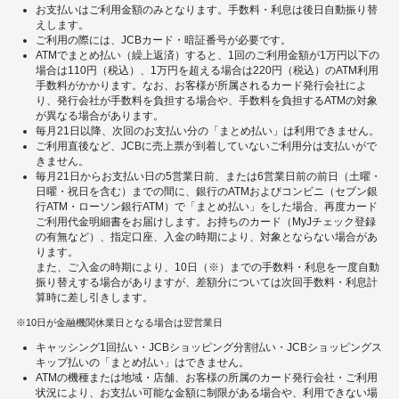
お支払いはご利用金額のみとなります。手数料・利息は後日自動振り替
えします。
ご利用の際には、JCBカード・暗証番号が必要です。
ATMでまとめ払い（繰上返済）すると、1回のご利用金額が1万円以下の
場合は110円（税込）、1万円を超える場合は220円（税込）のATM利用
手数料がかかります。なお、お客様が所属されるカード発行会社によ
り、発行会社が手数料を負担する場合や、手数料を負担するATMの対象
が異なる場合があります。
毎月21日以降、次回のお支払い分の「まとめ払い」は利用できません。
ご利用直後など、JCBに売上票が到着していないご利用分は支払いがで
きません。
毎月21日からお支払い日の5営業日前、または6営業日前の前日（土曜・
日曜・祝日を含む）までの間に、銀行のATMおよびコンビニ（セブン銀
行ATM・ローソン銀行ATM）で「まとめ払い」をした場合、再度カード
ご利用代金明細書をお届けします。お持ちのカード（MyJチェック登録
の有無など）、指定口座、入金の時期により、対象とならない場合があ
ります。
また、ご入金の時期により、10日（※）までの手数料・利息を一度自動
振り替えする場合がありますが、差額分については次回手数料・利息計
算時に差し引きします。
10日が金融機関休業日となる場合は翌営業日
キャッシング1回払い・JCBショッピング分割払い・JCBショッピングス
キップ払いの「まとめ払い」はできません。
ATMの機種または地域・店舗、お客様の所属のカード発行会社・ご利用
状況により、お支払い可能な金額に制限がある場合や、利用できない場