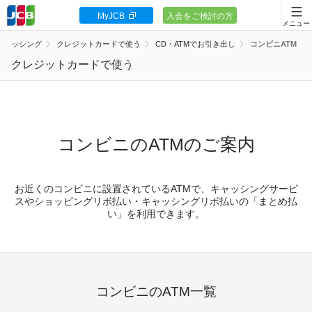
MyJCB
入会をご検討の方
会員向け情報
キャッシング
クレジットカードで使う
CD・ATMでお引き出し
コンビニATM
JCBカードの基本
クレジットカードで使う
キャンペーン
ポイント・優待
コンビニのATMのご案内
安全・安心
お近くのコンビニに設置されているATMで、キャッシングサービ
お客様サポート
スやショッピングリボ払い・キャッシングリボ払いの「まとめ払
い」を利用できます。
カードローン
コンビニのATM一覧