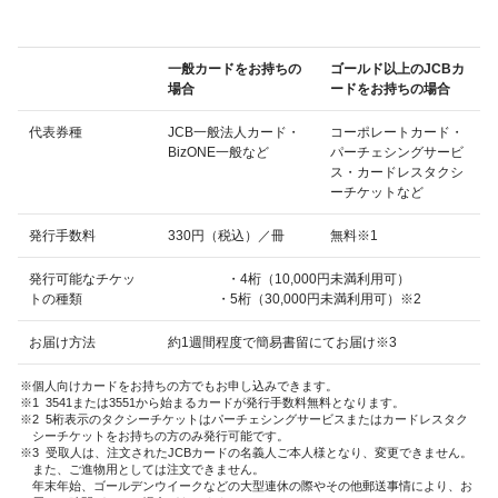
一般カードをお持ちの
ゴールド以上のJCBカ
場合
ードをお持ちの場合
代表券種
JCB一般法人カード・
コーポレートカード・
BizONE一般など
パーチェシングサービ
ス・カードレスタクシ
ーチケットなど
発行手数料
330円（税込）／冊
無料※1
発行可能なチケッ
・4桁（10,000円未満利用可）
トの種類
・5桁（30,000円未満利用可）※2
お届け方法
約1週間程度で簡易書留にてお届け※3
個人向けカードをお持ちの方でもお申し込みできます。
1 3541または3551から始まるカードが発行手数料無料となります。
2 5桁表示のタクシーチケットはパーチェシングサービスまたはカードレスタク
シーチケットをお持ちの方のみ発行可能です。
3 受取人は、注文されたJCBカードの名義人ご本人様となり、変更できません。
また、ご進物用としては注文できません。
年末年始、ゴールデンウイークなどの大型連休の際やその他郵送事情により、お