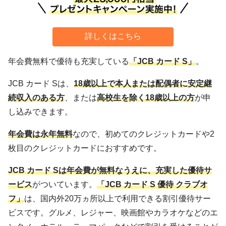
詳しくはこちら
年会費無料で優待も充実している
「JCB カード S」
。
JCB カード Sは、
18歳以上で本人または配偶者に安定継
続収入のある方
、または
高校生を除く18歳以上の方
が申
し込みできます。
年会費は永年無料
なので、初めてのクレジットカードや2
枚目のクレジットカードにおすすめです。
JCB カード Sは年会費が無料なうえに、充実した優待サ
ービス
がついています。
「JCB カード S 優待 クラブオ
フ」
は、国内外20万ヵ所以上で利用できる割引優待サー
ビスです。グルメ、レジャー、映画館やカラオケなどのエ