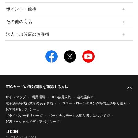
ポイント・優待
その他の商品
法人・加盟店のお客様
ETCカードの有効期限を確認する方法
こ
サイトマップ
利用環境
JCB会員規約
会社案内
電子決済等代行業者の表示事項
マネー・ローンダリング等防止の取り組み
お客様対応ポリシー
プライバシーポリシー
パーソナルデータの取り扱いについて
JCBソーシャルメディアポリシー
© JCB Co.,Ltd. 1998