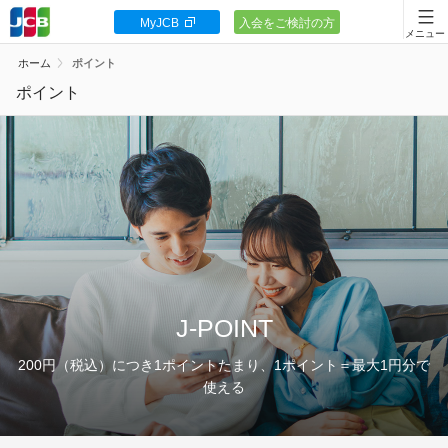
MyJCB
入会をご検討の方
会員向け情報
ホーム
ポイント
JCBカードの基本
ポイント
キャンペーン
ポイント・優待
安全・安心
お客様サポート
J-POINT
200円（税込）につき1ポイントたまり、1ポイント＝最大1円分で
使える
カードローン