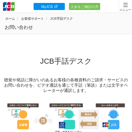
MyJCB
入会をご検討の方
会員向け情報
ホーム
お客様サポート
JCB手話デスク
JCBカードの基本
お問い合わせ
キャンペーン
ポイント・優待
JCB手話デスク
安全・安心
聴覚や発話に障がいのあるお客様の各種資料のご請求・サービスの
お客様サポート
お問い合わせを、ビデオ通話を通じて手話（筆談）または文字オペ
レーターが通訳します。
カードローン