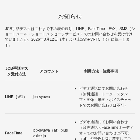
お知らせ
JCB手話デスクはこれまで下の表の通り、LINE、FaceTime、FAX、SMS（シ
ョートメール・ショートメッセージサービス）でのお問い合わせを受け付け
ていましたが、2026年3月12日（木）より上記のPVRTC（R）に統一しま
す。
JCB手話デス
アカウント
利用方法・注意事項
ク受付方法
ビデオ通話にてお問い合わせ
（無料通話・トーク・スタン
LINE（※1）
jcb-syuwa
プ・画像・動画・ボイスチャッ
トでのお問い合わせは不可）
ビデオ通話にてお問い合わせ
（音声通話＜FaceTimeオーディ
jcb-syuwa（at）plus
FaceTime
オ＞でのお問い合わせは不可）
voice.jp
（at）の部分を@に変更してご