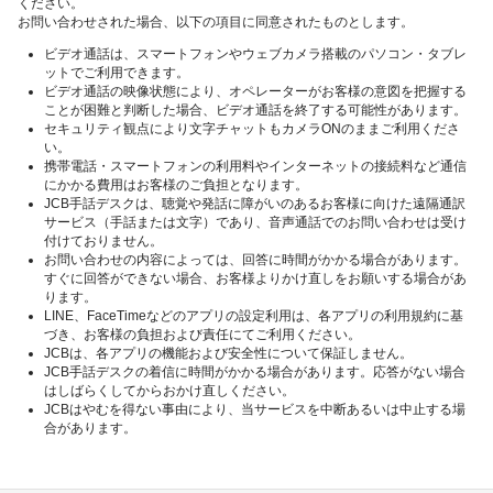
ください。
お問い合わせされた場合、以下の項目に同意されたものとします。
ビデオ通話は、スマートフォンやウェブカメラ搭載のパソコン・タブレ
ットでご利用できます。
ビデオ通話の映像状態により、オペレーターがお客様の意図を把握する
ことが困難と判断した場合、ビデオ通話を終了する可能性があります。
セキュリティ観点により文字チャットもカメラONのままご利用くださ
い。
携帯電話・スマートフォンの利用料やインターネットの接続料など通信
にかかる費用はお客様のご負担となります。
JCB手話デスクは、聴覚や発話に障がいのあるお客様に向けた遠隔通訳
サービス（手話または文字）であり、音声通話でのお問い合わせは受け
付けておりません。
お問い合わせの内容によっては、回答に時間がかかる場合があります。
すぐに回答ができない場合、お客様よりかけ直しをお願いする場合があ
ります。
LINE、FaceTimeなどのアプリの設定利用は、各アプリの利用規約に基
づき、お客様の負担および責任にてご利用ください。
JCBは、各アプリの機能および安全性について保証しません。
JCB手話デスクの着信に時間がかかる場合があります。応答がない場合
はしばらくしてからおかけ直しください。
JCBはやむを得ない事由により、当サービスを中断あるいは中止する場
合があります。