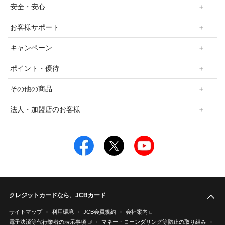
安全・安心
お客様サポート
キャンペーン
ポイント・優待
その他の商品
法人・加盟店のお客様
クレジットカードなら、JCBカード
こ
サイトマップ
利用環境
JCB会員規約
会社案内
電子決済等代行業者の表示事項
マネー・ローンダリング等防止の取り組み