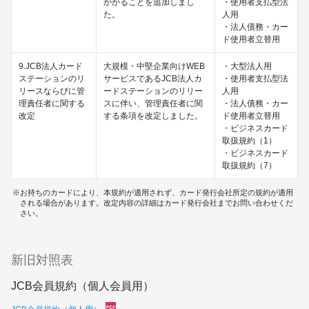
かかることを追加しまし
・使用者支払型法
た。
人用
・法人債務・カー
ド使用者立替用
9.JCB法人カード
大規模・中堅企業向けWEB
・大型法人用
ステーションのリ
サービスであるJCB法人カ
・使用者支払型法
リースならびに管
ードステーションのリリー
人用
理責任者に関する
スに伴い、管理責任者に関
・法人債務・カー
改定
する条項を改定しました。
ド使用者立替用
・ビジネスカード
取扱規約（1）
・ビジネスカード
取扱規約（7）
お持ちのカードにより、本規約が適用されず、カード発行会社所定の規約が適用
される場合があります。改定内容の詳細はカード発行会社までお問い合わせくだ
さい。
新旧対照表
JCB会員規約（個人会員用）