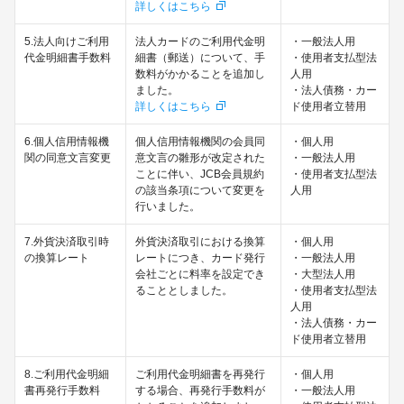
詳しくはこちら
5.法人向けご利用
法人カードのご利用代金明
・一般法人用
代金明細書手数料
細書（郵送）について、手
・使用者支払型法
数料がかかることを追加し
人用
ました。
・法人債務・カー
詳しくはこちら
ド使用者立替用
6.個人信用情報機
個人信用情報機関の会員同
・個人用
関の同意文言変更
意文言の雛形が改定された
・一般法人用
ことに伴い、JCB会員規約
・使用者支払型法
の該当条項について変更を
人用
行いました。
7.外貨決済取引時
外貨決済取引における換算
・個人用
の換算レート
レートにつき、カード発行
・一般法人用
会社ごとに料率を設定でき
・大型法人用
ることとしました。
・使用者支払型法
人用
・法人債務・カー
ド使用者立替用
8.ご利用代金明細
ご利用代金明細書を再発行
・個人用
書再発行手数料
する場合、再発行手数料が
・一般法人用