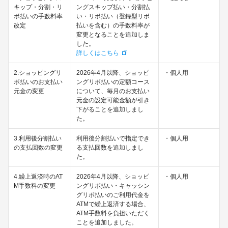
キップ・分割・リ
ングスキップ払い・分割払
ボ払いの手数料率
い・リボ払い（登録型リボ
改定
払いを含む）の手数料率が
変更となることを追加しま
した。
詳しくはこちら
2.ショッピングリ
2026年4月以降、ショッピ
・個人用
ボ払いのお支払い
ングリボ払いの定額コース
元金の変更
について、毎月のお支払い
元金の設定可能金額が引き
下がることを追加しまし
た。
3.利用後分割払い
利用後分割払いで指定でき
・個人用
の支払回数の変更
る支払回数を追加しまし
た。
4.繰上返済時のAT
2026年4月以降、ショッピ
・個人用
M手数料の変更
ングリボ払い・キャッシン
グリボ払いのご利用代金を
ATMで繰上返済する場合、
ATM手数料を負担いただく
ことを追加しました。