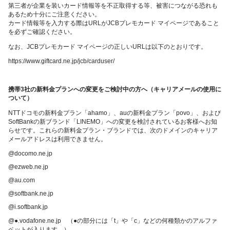
第三者が企業を装いカード情報等を不正取得する等、被害につながる恐れも
あるため十分にご注意ください。
カード情報等を入力する際はURLがJCBプレモカード マイページであること
を必ずご確認ください。
なお、JCBプレモカード マイページの正しいURLは以下のとおりです。
https://www.giftcard.ne.jp/jcb/carduser/
携帯3社の新料金プランへの変更をご検討中の方へ（キャリアメールの使用に
ついて）
NTTドコモの新料金プラン「ahamo」、auの新料金プラン「povo」、および
SoftBankの新ブランド「LINEMO」への変更を検討されているお客様へお知
らせです。これらの新料金プラン・ブランドでは、次のドメインのキャリア
メールアドレスは利用できません。
@docomo.ne.jp
@ezweb.ne.jp
@au.com
@softbank.ne.jp
@i.softbank.jp
@●.vodafone.ne.jp （●の部分には「t」や「c」などの何種類かのアルファ
ベットが入ります。）