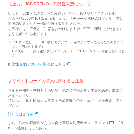
【重要】JCB PREMO 商品性改定について
いつも「JCB PREMO」をご愛顧いただき、ありがとうございます。
このたび2025年10月1日（水）より、「チャージ機能の終了」や「有効
期限の変更」など一部商品性を改定しました。
お客様にはご不便とご迷惑をおかけしますが、何卒ご理解いただきます
ようお願い申しあげます。
JCBプレモカード、JCBプレモデジタル、ギフティプレモならびにギフティ
プレモPlusが対象です。
Lu Vitカード、楽天銀行プリペイドカード（JCB PREMO）は対象となりませ
ん。
商品性改定についての詳細はこちら
プリペイドカードの購入に関するご注意
サイト利用料・手数料支払いや、他の金券購入を促す等の悪用詐欺にご
注意ください。
詳細は、一般社団法人日本資金決済業協会のホームページを確認してく
ださい。
詳しくはこちら
また、詐欺の可能性がある場合は警察や消費者ホットライン（TEL：18
8）へ連絡してください。