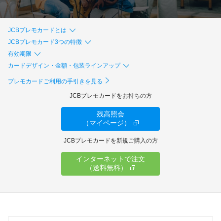
ギフトカードなど
法人のお客様
JCBプレモカードとは
JCBプレモカード3つの特徴
加盟店のお客様
有効期限
カードデザイン・金額・包装ラインアップ
企業サイト
プレモカードご利用の手引きを見る
JCBプレモカードをお持ちの方
残高照会
（マイページ）
JCBプレモカードを新規ご購入の方
インターネットで注文
（送料無料）