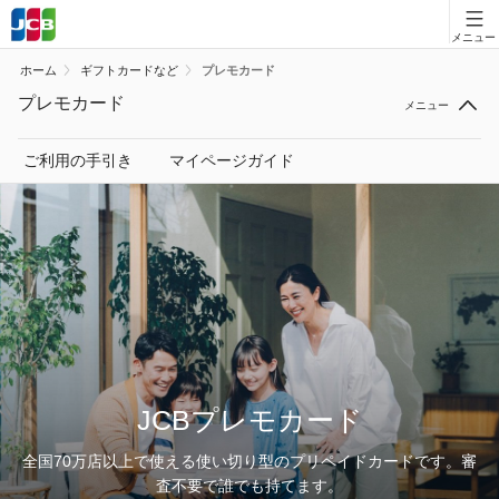
会員向け情報
ホーム
ギフトカードなど
プレモカード
JCBカードの基本
プレモカード
キャンペーン
ご利用の手引き
マイページガイド
ポイント・優待
安全・安心
お客様サポート
JCBプレモカード
カードローン
全国70万店以上で使える使い切り型のプリペイドカードです。審
査不要で誰でも持てます。