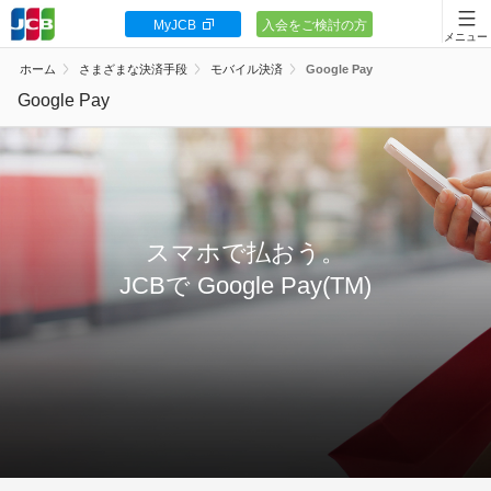
MyJCB
入会をご検討の方
会員向け情報
ホーム
さまざまな決済手段
モバイル決済
Google Pay
JCBカードの基本
Google Pay
キャンペーン
ポイント・優待
安全・安心
スマホで払おう。
JCBで Google Pay(TM)
お客様サポート
カードローン