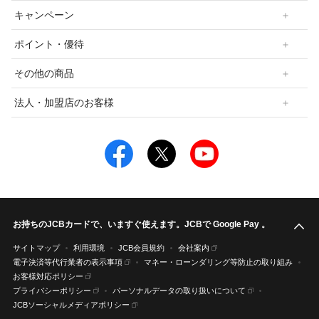
キャンペーン
ポイント・優待
その他の商品
法人・加盟店のお客様
お持ちのJCBカードで、いますぐ使えます。JCBで Google Pay 。
こ
サイトマップ
利用環境
JCB会員規約
会社案内
電子決済等代行業者の表示事項
マネー・ローンダリング等防止の取り組み
お客様対応ポリシー
プライバシーポリシー
パーソナルデータの取り扱いについて
JCBソーシャルメディアポリシー