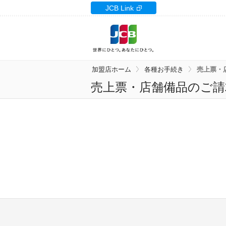
加盟店サイト
JCB Link
加盟店ホーム
各種お手続き
売上票・
売上票・店舗備品のご請